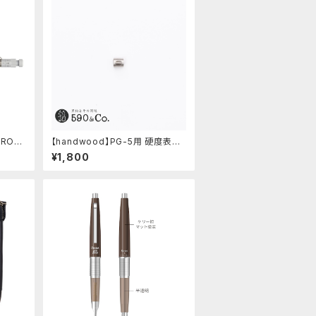
PRO/
【handwood】PG-5用 硬度表示
ホワイ
窓 (ステンレス/楕円窓)
¥1,800