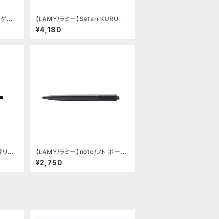
0 ゲル
【LAMY/ラミー】Safari KURUTO
ートーン
GA inside シャープペンシル (ビ
¥4,180
スタ)
用リフィ
【LAMY/ラミー】noto/ノト ボール
ペン・限定色 (オールブラック)
¥2,750