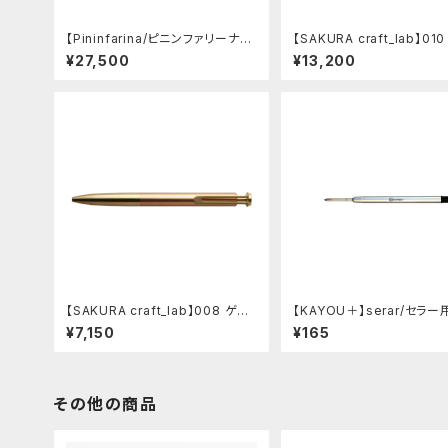
【Pininfarina/ピニンファリーナ】S
【SAKURA craft_lab】01
peedform (チタン)
インキボールペン (ハンマ
¥27,500
¥13,200
チャコール)
【SAKURA craft_lab】008 ゲル
【KAYOU＋】serar/セラー
インキボールペン (アシッドピンク)
ル
¥7,150
¥165
その他の商品