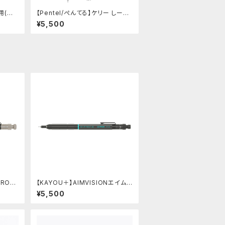
用(ス
【Pentel/ぺんてる】ケリー しーさ
ーコラボ限定カラー
¥5,500
PRO/
【KAYOU＋】AIMVISIONエイムビ
ウムゴ
ジョン (ストーンブラック)
¥5,500