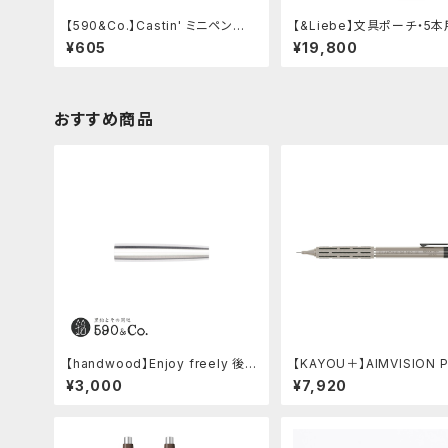
【590&Co.】Castin' ミニペン枕
【&Liebe】文具ポーチ・5本
(S)
ムースブラック)
¥605
¥19,800
おすすめ商品
【handwood】Enjoy freely 後
【KAYOU＋】AIMVISION 
軸 (超超ジュラルミン)
エイムビジョンプロ (チタニ
¥3,000
¥7,920
ールド)