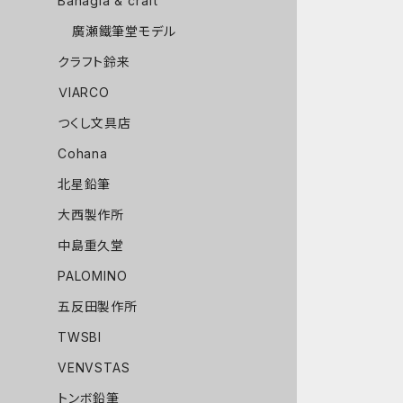
Bahagia & craft
廣瀬鐵筆堂モデル
クラフト鈴来
ＶIARCO
つくし文具店
Cohana
北星鉛筆
大西製作所
中島重久堂
PALOMINO
五反田製作所
TWSBI
VENVSTAS
トンボ鉛筆