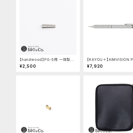
【handwood】PG-5用 一体型ノッ
【KAYOU＋】AIMVISION 
ク部カバー (グルーブ/ステンレス)
エイムビジョンプロ (スノー
¥2,500
¥7,920
ト)