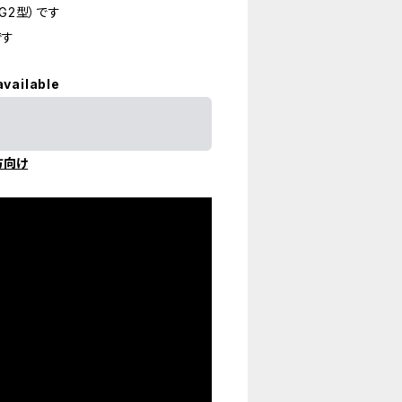
G2型）です
です
available
方向け