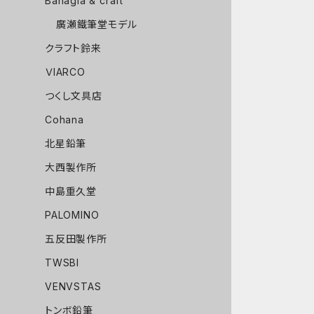
Bahagia & craft
廣瀬鐵筆堂モデル
クラフト鈴来
ＶIARCO
つくし文具店
Cohana
北星鉛筆
大西製作所
中島重久堂
PALOMINO
五反田製作所
TWSBI
VENVSTAS
トンボ鉛筆