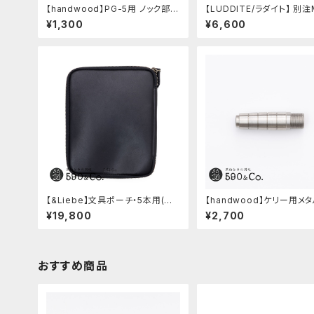
【handwood】PG-5用 ノック部カ
【LUDDITE/ラダイト】 別注
バー (ステンレス)
レザーボートペンケース (
¥1,300
¥6,600
ブルー)
【&Liebe】文具ポーチ・5本用(ス
【handwood】ケリー用メ
ムースブラック)
ップ/前軸 (ステンレス)
¥19,800
¥2,700
おすすめ商品