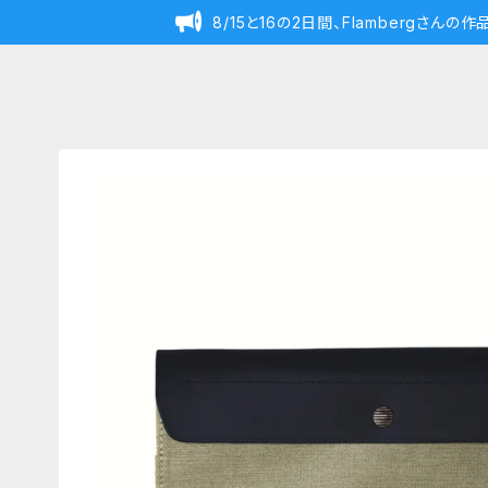
8/15と16の2日間、Flambergさん