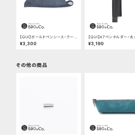
【QUI】ボールドペンシース・クード
【QUI】A7ペンホルダー・太 
ゥー (ブルー)
ク)
¥3,300
¥3,190
その他の商品