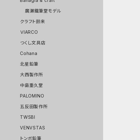
Bahagia & craft
廣瀬鐵筆堂モデル
クラフト鈴来
ＶIARCO
つくし文具店
Cohana
北星鉛筆
大西製作所
中島重久堂
PALOMINO
五反田製作所
TWSBI
VENVSTAS
トンボ鉛筆