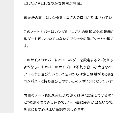
としたツヤとしなやかな感触が特徴。
裏表紙の裏にはカンダミサコさんのロゴが刻印されてい
このノートカバーはカンダミサコさんの刻印以外の装飾
ルダーも何もついていないのでシャツの胸ポケットや鞄
す。
このサイズのカバーにペンホルダーを設定すると、使え
ようなものやカバーのサイズには不釣り合いな大きなペ
クトに持ち運びたいという想いからは少し距離がある設
コンパクトに持ち運びしやすいこのデザインになっていま
内側のノート表紙を差し込む部分は深く設定しているので
ど”の部分まで差し込めて、ノート面に段差が出ないの
を気にせず心地よい筆記を楽しめます。