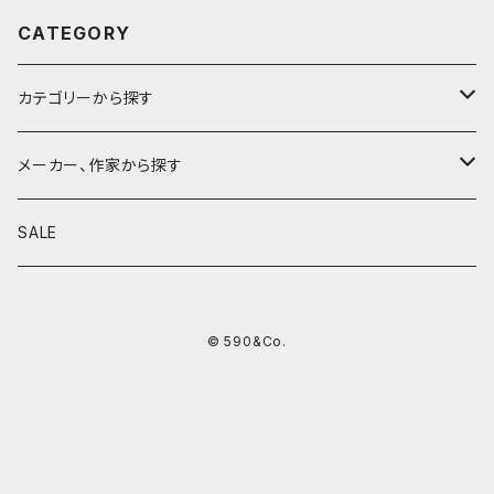
CATEGORY
カテゴリーから探す
鉛筆
メーカー、作家から探す
鉛筆補助軸
590&Co.
SALE
別注帆布ベンディペンケース
鉛筆キャップ
クラフトエー
© 590&Co.
シャープペンシル I
色鉛筆
ウッドペンクラフト
シャープペンシル II
鉛筆削り
QUI
シャープペンシルIII