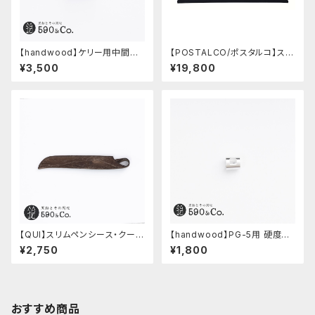
【handwood】ケリー用中間パ
【POSTALCO/ポスタルコ】スナ
ーツ/カスタムグリップ (八角形/
ップペンケース (Navy Blue)
¥3,500
¥19,800
ステンレス)
【QUI】スリムペンシース・クード
【handwood】PG-5用 硬度表
ゥー (ストーン)
示窓 (超超ジュラルミン/正方形)
¥2,750
¥1,800
おすすめ商品