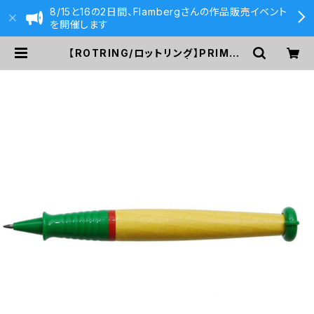
8/15と16の2日間、Flambergさんの作品販売イベント
を開催します
【ROTRING/ロットリング】PRIMUS
/ プライマス芯ホルダー | 590&Co.