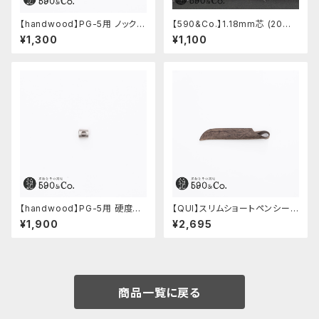
【handwood】PG-5用 ノック部
【590&Co.】1.18mm芯 (20本
カバー (ステンレス)
入り)
¥1,300
¥1,100
【handwood】PG-5用 硬度表
【QUI】スリムショートペンシー
示窓 (ステンレス/六角窓)
ス・クードゥー (ストーン)
¥1,900
¥2,695
商品一覧に戻る