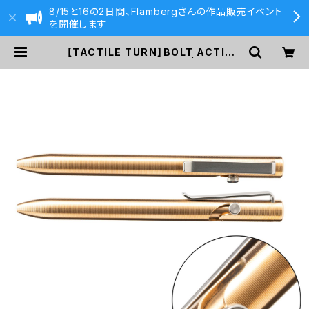
8/15と16の2日間、Flambergさんの作品販売イベント
を開催します
【TACTILE TURN】BOLT ACTION
PEN ショート(ブロンズ) | 590&C
o.