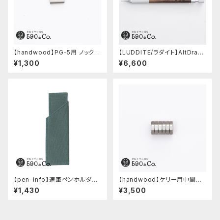
【handwood】PG-5用 ノック部
【LUDDITE/ラダイト】AltDraw
カバー (ステンレス)
0.5 シルバー(ウォルナット)
¥1,300
¥6,600
【pen-info】速筆ペンホルダー
【handwood】ケリー用中間パ
590&Co.別注色 (アクアブル
ーツ/カスタムグリップ (八角形/
¥1,430
¥3,500
ー)
ステンレス)