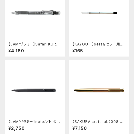
【LAMY/ラミー】Safari KURU
【KAYOU＋】serar/セラー用リ
TOGA inside シャープペンシ
フィル
¥4,180
¥165
ル (ビスタ)
【LAMY/ラミー】noto/ノト ボー
【SAKURA craft_lab】008 ゲ
ルペン・限定色 (オールブラック)
ルインキボールペン (アシッドピ
¥2,750
¥7,150
ンク)