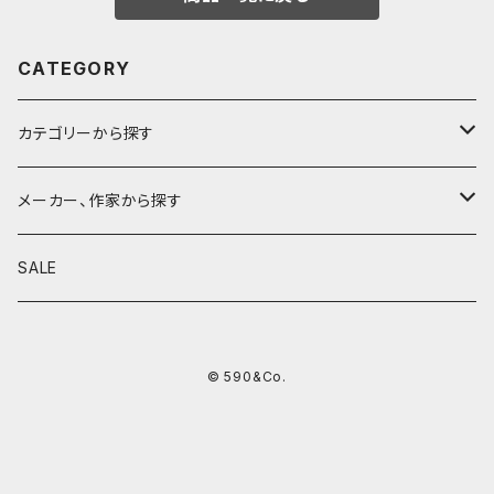
CATEGORY
カテゴリーから探す
鉛筆
メーカー、作家から探す
鉛筆補助軸
590&Co.
SALE
別注帆布ベンディペンケース
鉛筆キャップ
クラフトエー
© 590&Co.
シャープペンシル I
色鉛筆
ウッドペンクラフト
シャープペンシル II
鉛筆削り
QUI