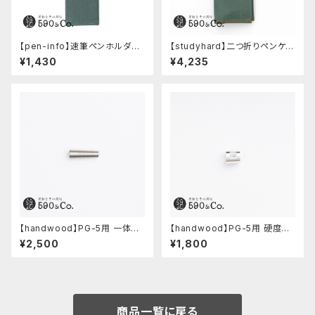
【pen-info】速筆ペンホルダー
【studyhard】二つ折りペンケー
590&Co.別注色 (アクアブル
ス ミニマムコンパクトサイズ
¥1,430
¥4,235
ー)
(アクアブルー)
【handwood】PG-5用 一体型
【handwood】PG-5用 硬度表
ノック部カバー (グルーブ/ステン
示窓 (超超ジュラルミン/正方形)
¥2,500
¥1,800
レス)
商品一覧に戻る