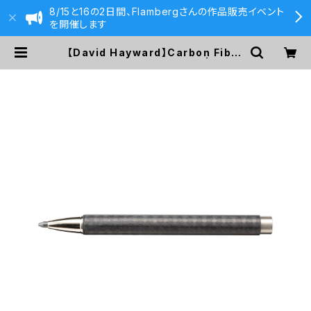
8/15と16の2日間、Flambergさんの作品販売イベント
を開催します
【David Hayward】Carbon Fibre
ノック式3.15ミリ芯ホルダー | 590&
Co.