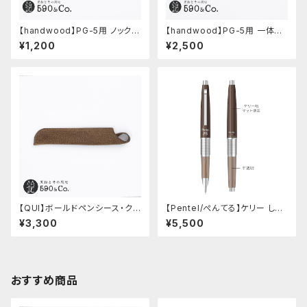
【handwood】PG-5用 ノック部
【handwood】PG-5用 一体型
カバー (真鍮)
ノック部カバー (グルーブ/ステン
¥1,200
¥2,500
レス)
【QUI】ボールドペンシース・ク
【Pentel/ぺんてる】ケリー しー
ードゥー (ガウチョ)
さーコラボ限定カラー
¥3,300
¥5,500
おすすめ商品