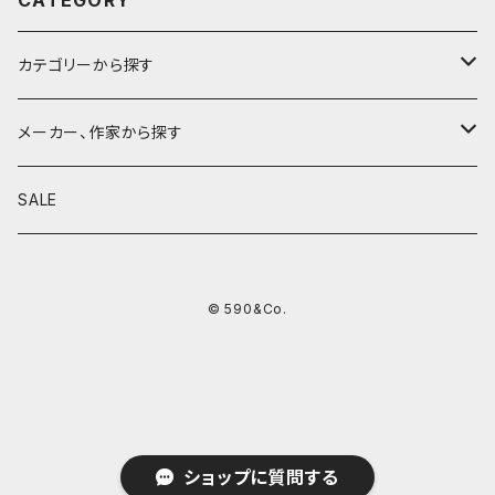
CATEGORY
カテゴリーから探す
鉛筆
メーカー、作家から探す
鉛筆補助軸
590&Co.
SALE
別注帆布ベンディペンケース
鉛筆キャップ
クラフトエー
© 590&Co.
シャープペンシル I
色鉛筆
ウッドペンクラフト
シャープペンシル II
鉛筆削り
QUI
シャープペンシルIII
ペンシース
芯ホルダー
カンダミサコ
ショップに質問する