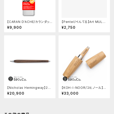
【CARAN D'ACHE/カランダッシ
【Pentel/ぺんてる】Art MULTI
ュ】クリエイティブノマドセット
8 / アートマルチエイト
¥9,900
¥2,750
【Nicholas Hemingway】2m
【KOH-I-NOOR/コヒノール】Hi
m芯ホルダー(5100年ボグオー
dden Diamond 5.6ミリ芯ホ
¥20,900
¥33,000
ク)
ルダー5370 (オーク)