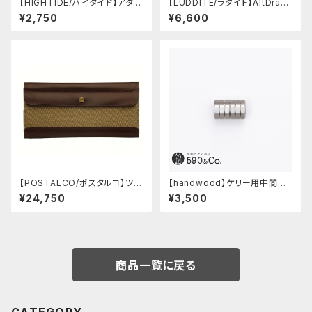
【HIGHTIDE/ハイタイド】アタシ
【LUDDITE/ラダイト】AltDraw
ェ マーブル万年筆 (ブラック)
0.5 シルバー(ウォルナット)
¥2,750
¥6,600
【POSTALCO/ポスタルコ】ツー
【handwood】ケリー用中間パ
ルボックス (Olive Green)
ーツ/カスタムグリップ (八角形/
¥24,750
¥3,500
ステンレス)
商品一覧に戻る