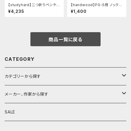
【studyhard】二つ折りペンケー
【handwood】PG-5用 ノックボ
ス ミニマムコンパクトサイズ
タン (真鍮)
¥4,235
¥1,400
(カーキ)
商品一覧に戻る
CATEGORY
カテゴリーから探す
鉛筆
メーカー、作家から探す
鉛筆補助軸
590&Co.
SALE
別注帆布ベンディペンケース
鉛筆キャップ
クラフトエー