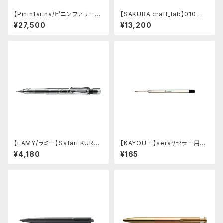
【Pininfarina/ピニンファリー
【SAKURA craft_lab】010 ゲ
ナ】Speedform (チタン)
ルインキボールペン (ハンマート
¥27,500
¥13,200
ーン チャコール)
【LAMY/ラミー】Safari KURU
【KAYOU＋】serar/セラー用リ
TOGA inside シャープペンシ
フィル
¥4,180
¥165
ル (ビスタ)