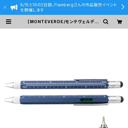
8/15と16の2日間、Flambergさんの作品販売イベント
を開催します
【MONTEVERDE/モンテヴェルデ】O
NE TOUCH STYLUS TOOL PEN
・ボールペン (ダークブルー) | 590&
Co.