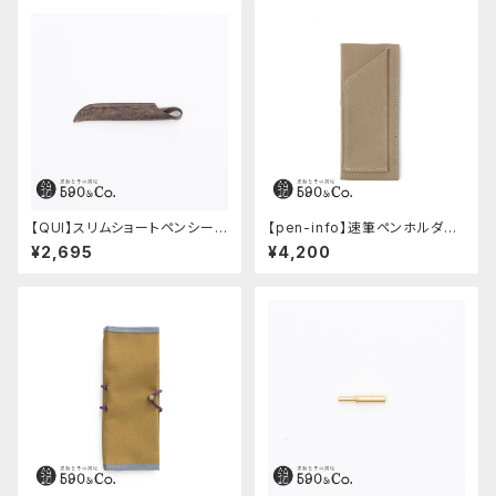
【QUI】スリムショートペンシー
【pen-info】速筆ペンホルダー
ス・クードゥー (ストーン)
A5スナップパッド590&Co.別注
¥2,695
¥4,200
色 (ベージュ)