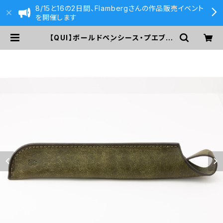
8/15と16の2日間、Flambergさんの作品販売イベント
を開催します
【QUI】ボールドペンシース・プエブロ
(オリーバ) | 590&Co.