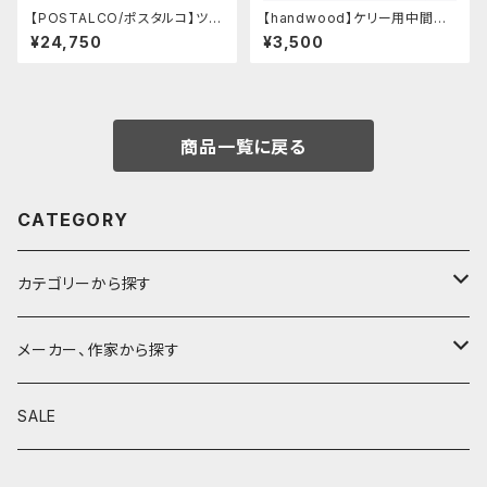
【POSTALCO/ポスタルコ】ツー
【handwood】ケリー用中間パ
ルボックス (Navy Blue)
ーツ/カスタムグリップ (ディンプ
¥24,750
¥3,500
ル/ステンレス)
商品一覧に戻る
CATEGORY
カテゴリーから探す
鉛筆
メーカー、作家から探す
鉛筆補助軸
590&Co.
SALE
別注帆布ベンディペンケース
鉛筆キャップ
クラフトエー