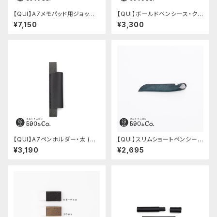
【QUI】A7メモパッド用ジョッタ
【QUI】ボールドペンシース・ク
ー・ブッテーロ (ワイン)
ードゥー (ブルー)
¥7,150
¥3,300
【QUI】A7ペンホルダー・太 (ブ
【QUI】スリムショートペンシー
ラック)
ス・プエブロ (ペトローリオ)
¥3,190
¥2,695