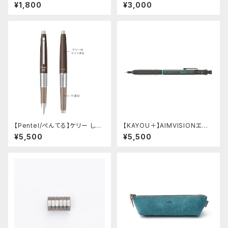
示窓 (超超ジュラルミン/楕円)
ーツ/カスタムグリップ (多条/ス
¥1,800
¥3,000
テンレス)
【Pentel/ぺんてる】ケリー しー
【KAYOU＋】AIMVISIONエイ
さーコラボ限定カラー
ムビジョン (ストーンブラック)
¥5,500
¥5,500