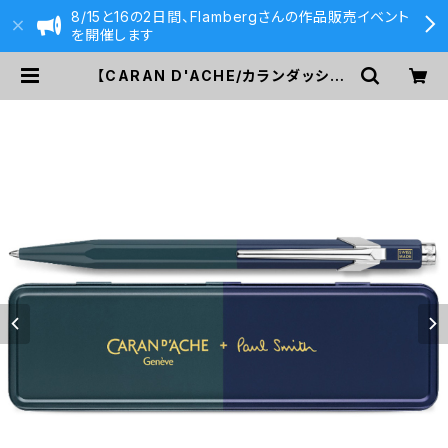
8/15と16の2日間、Flambergさんの作品販売イベント
を開催します
【CARAN D'ACHE/カランダッシュ】
カランダッシュ + ポール·スミス エデ
ィション4 ボールペン(レーシンググリ
ーン＆ネイビー) | 590&Co.