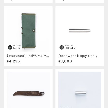
【studyhard】二つ折りペンケー
【handwood】Enjoy freely
ス ミニマムコンパクトサイズ
後軸 (超超ジュラルミン)
¥4,235
¥3,000
(アクアブルー)