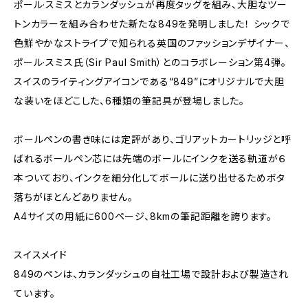
ポール·スミスとカランダッシュが再度タッグを組み、大胆なツー
トンカラーを組み合わせた新たな849を発明しました！ シックで
色鮮やかなストライプで知られる英国のファッションデザイナー、
ポール·スミス氏（Sir Paul Smith）とのコラボレーション第4弾。
スイスのライティングアイコンである“849”にオリジナルで大胆
な装いをほどこした、6種類の筆記具が登場しました。
ボールペンの書き味には定評があり、ゴリアットカートリッジと呼
ばれるボールペン芯には先端のボールにインクを送る軌道が６
本ついており、インクを細分化してボールに送り出せるためボタ
落ちがほとんどありません。
A4サイズの用紙に600ページ、8kmの筆記距離を誇ります。
スイスメイド
849のペンは、カランダッシュの自社工場で設計および製造され
ています。