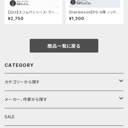
【QUI】スリムペンシース・クード
【handwood】PG-5用 ノック部
ゥー (ストーン)
カバー (超超ジュラルミン)
¥2,750
¥1,300
商品一覧に戻る
CATEGORY
カテゴリーから探す
鉛筆
メーカー、作家から探す
鉛筆補助軸
590&Co.
SALE