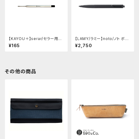
【KAYOU＋】serar/セラー用リ
【LAMY/ラミー】noto/ノト ボー
フィル
ルペン・限定色 (オールブラック)
¥165
¥2,750
その他の商品