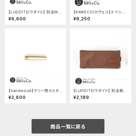
【LUDDITE/ラダイト】 別注MAY
【KAWECO/カヴェコ】スペシャ
Aレザーボートペンケース (ター
ルペンシル(0.5mm)
¥6,600
¥8,250
キーブルー)
【handwood】ケリー用カスタム
【LUDDITE/ラダイト】 別注帆布
後軸 (真鍮)
ベンディペンケース (コーヒー)
¥2,600
¥2,189
商品一覧に戻る