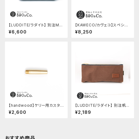
【LUDDITE/ラダイト】 別注MAY
【KAWECO/カヴェコ】スペシャ
Aレザーボートペンケース (ター
ルペンシル(0.5mm)
¥6,600
¥8,250
キーブルー)
【handwood】ケリー用カスタム
【LUDDITE/ラダイト】 別注帆布
後軸 (真鍮)
ベンディペンケース (コーヒー)
¥2,600
¥2,189
おすすめ商品