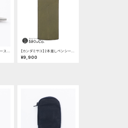
ケース・
【カンダミサコ】2本差しペンシー
ly (ス
ス・ミネルバボックス (オリーバ)
¥9,900