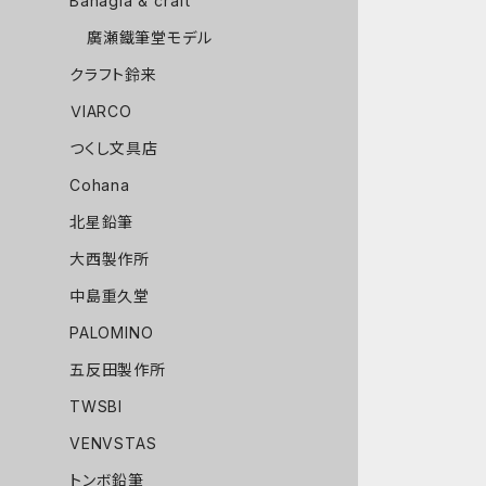
Bahagia & craft
廣瀬鐵筆堂モデル
クラフト鈴来
ＶIARCO
つくし文具店
Cohana
北星鉛筆
大西製作所
中島重久堂
PALOMINO
五反田製作所
TWSBI
VENVSTAS
トンボ鉛筆