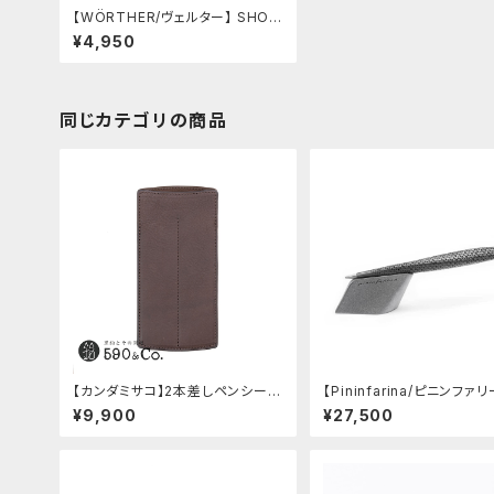
【WÖRTHER/ヴェルター】 SHOR
TY Aluminium 3.15ミリ芯ホルダ
¥4,950
ー
同じカテゴリの商品
【カンダミサコ】2本差しペンシー
【Pininfarina/ピニンファ
ス・ミネルバボックス (カスターニ
peedform (チタン)
¥9,900
¥27,500
ョ)