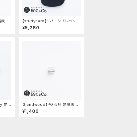
硬度表示
【studyhard】リバーシブルペンケ
ース (ブラック)
¥5,280
ly 前
【handwood】PG-5用 硬度表示
)
窓 (アルミ/長方形)
¥1,400