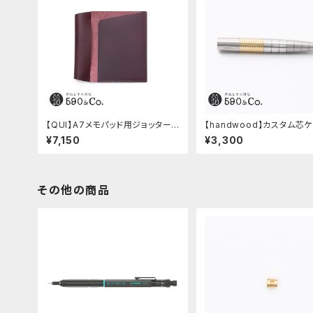
【QUI】A7メモパッド用ジョッター・
【handwood】カスタム芯
ブッテーロ (ワイン)
中間パーツ有り/Enjoy free
¥7,150
¥3,300
テンレス)
その他の商品