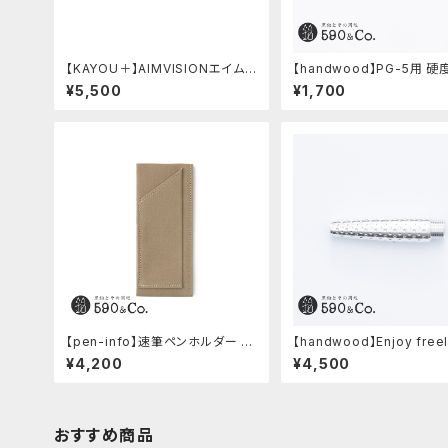
【KAYOU＋】AIMVISIONエイムビ
【handwood】PG-5用 
ジョン (ストーンブラック)
窓 (真鍮/丸窓)
¥5,500
¥1,700
【pen-info】速筆ペンホルダー A
【handwood】Enjoy free
5スナップパッド590&Co.別注色
軸・ディンプル(ジュラルミン
¥4,200
¥4,500
(ベージュ)
おすすめ商品