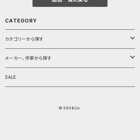
CATEGORY
カテゴリーから探す
鉛筆
メーカー、作家から探す
鉛筆補助軸
590&Co.
SALE
別注帆布ベンディペンケース
鉛筆キャップ
クラフトエー
© 590&Co.
シャープペンシル I
色鉛筆
ウッドペンクラフト
シャープペンシル II
鉛筆削り
QUI