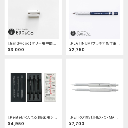
【handwood】ケリー用中間パ
【PLATINUM/プラチナ萬年筆】
ーツ/カスタムグリップ (縦溝/超
PRO-USE 241 シャープペンシ
¥3,000
¥2,750
超ジュラルミン)
ル (ブルー/0.5mm)
【Pentel/ぺんてる】製図用シャ
【RETRO1951】HEX-O-MATI
ープペンシル 60周年限定3本
Cヘクソマティックシャープペン
¥4,950
¥7,700
セット
シル (シルバー)