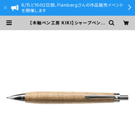
8/15と16の2日間、Flambergさんの作品販売イベント
を開催します
【木軸ペン工房 KIKI】シャープペンシ
ル (セン 縮み杢) | 590&Co.