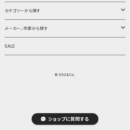
カテゴリーから探す
鉛筆
メーカー、作家から探す
鉛筆補助軸
590&Co.
SALE
別注帆布ベンディペンケース
鉛筆キャップ
クラフトエー
© 590&Co.
シャープペンシル I
色鉛筆
ウッドペンクラフト
シャープペンシル II
鉛筆削り
QUI
シャープペンシルIII
ペンシース
芯ホルダー
カンダミサコ
ショップに質問する
ツイスト消しゴム