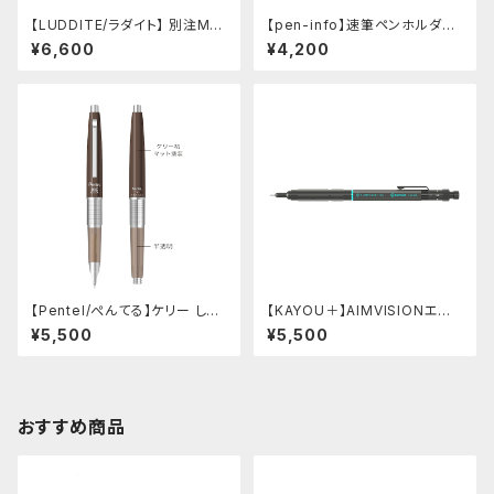
【LUDDITE/ラダイト】 別注MAY
【pen-info】速筆ペンホルダー
Aレザーボートペンケース (コニ
A5スナップパッド590&Co.別注
¥6,600
¥4,200
ャック)
色 (ベージュ)
【Pentel/ぺんてる】ケリー しー
【KAYOU＋】AIMVISIONエイ
さーコラボ限定カラー
ムビジョン (ストーンブラック)
¥5,500
¥5,500
おすすめ商品