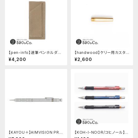
【pen-info】速筆ペンホルダー
【handwood】ケリー用カスタム
A5スナップパッド590&Co.別注
後軸 (真鍮)
¥4,200
¥2,600
色 (ベージュ)
【KAYOU＋】AIMVISION PR
【KOH-I-NOOR/コヒノール】M
O/エイムビジョンプロ (スノー
ephisto profi 5035シャープ