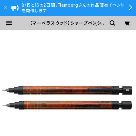
8/15と16の2日間、Flambergさんの作品販売イベント
を開催します
【マーベラスウッド】シャープペンシル
0.5ｍｍ (シャムローズウッド) | 59
0&Co.