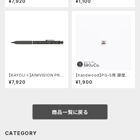
¥7,920
¥1,100
ホワイト)
ペンシル(0.5mm)
【KAYOU＋】AIMVISION PR
【handwood】PG-5用 硬度表
O/エイムビジョンプロ (メテオブ
示窓 (ステンレス/六角窓)
¥7,920
¥1,900
ラック)
商品一覧に戻る
CATEGORY