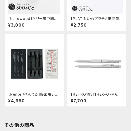
【handwood】ケリー用中間パ
【PLATINUM/プラチナ萬年筆】
ーツ/カスタムグリップ (縦溝/超
PRO-USE 241 シャープペンシ
¥3,000
¥2,750
超ジュラルミン)
ル (ブルー/0.5mm)
【Pentel/ぺんてる】製図用シャ
【RETRO1951】HEX-O-MATI
ープペンシル 60周年限定3本
Cヘクソマティックシャープペン
¥4,950
¥7,700
セット
シル (シルバー)
その他の商品