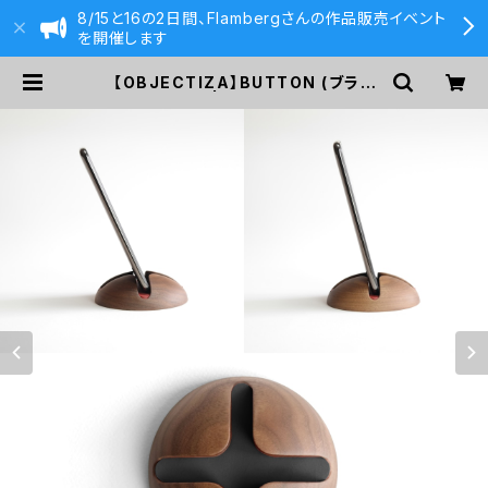
8/15と16の2日間、Flambergさんの作品販売イベント
を開催します
【OBJECTIZA】BUTTON (ブラッ
ク) | 590&Co.