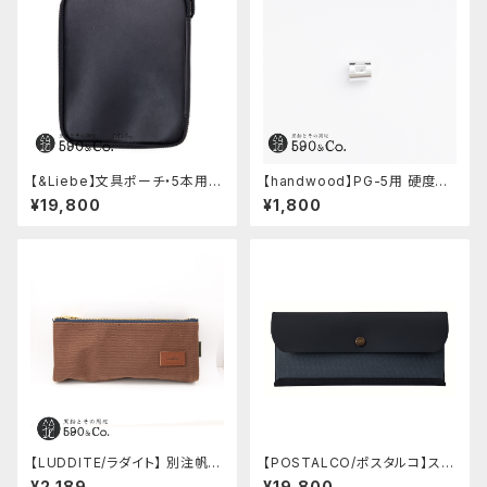
【&Liebe】文具ポーチ・5本用
【handwood】PG-5用 硬度表
(スムースブラック)
示窓 (超超ジュラルミン/正方形)
¥19,800
¥1,800
【LUDDITE/ラダイト】 別注帆布
【POSTALCO/ポスタルコ】スナ
ベンディペンケース (コーヒー)
ップペンケース (Navy Blue)
¥2,189
¥19,800