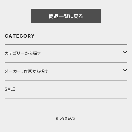
商品一覧に戻る
CATEGORY
カテゴリーから探す
鉛筆
メーカー、作家から探す
鉛筆補助軸
590&Co.
SALE
別注帆布ベンディペンケース
鉛筆キャップ
クラフトエー
© 590&Co.
シャープペンシル I
色鉛筆
ウッドペンクラフト