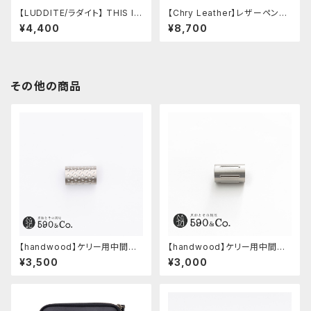
【LUDDITE/ラダイト】 THIS IN
【Chry Leather】レザーペント
DUSTRIAL Attractive Pen T
レスト5本用 マルゴー(ナチュラ
¥4,400
¥8,700
ray2（1本用/GD）
ーレ×ナチュラーレ)
その他の商品
【handwood】ケリー用中間パ
【handwood】ケリー用中間パ
ーツ/カスタムグリップ (ディンプ
ーツ/カスタムグリップ (縦溝/ス
¥3,500
¥3,000
ル/ステンレス)
テンレス)