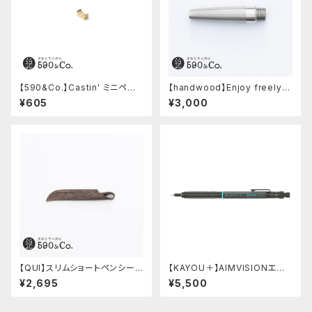
【590&Co.】Castin' ミニペン
【handwood】Enjoy freely
枕 (S)
前軸・滑り止め(ステンレス)
¥605
¥3,000
【QUI】スリムショートペンシー
【KAYOU＋】AIMVISIONエイ
ス・クードゥー (ストーン)
ムビジョン (ストーンブラック)
¥2,695
¥5,500