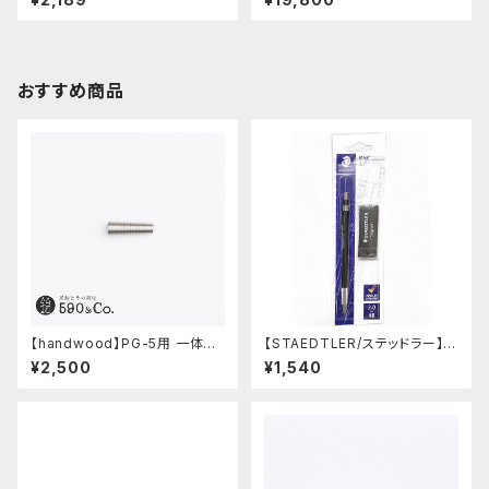
おすすめ商品
【handwood】PG-5用 一体型
【STAEDTLER/ステッドラー】マ
ノック部カバー (グルーブ/ステン
ルス テクニコ芯ホルダー ブラッ
¥2,500
¥1,540
レス)
ク・限定 字消し付セット