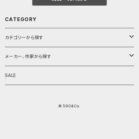
CATEGORY
カテゴリーから探す
鉛筆
メーカー、作家から探す
鉛筆補助軸
590&Co.
SALE
別注帆布ベンディペンケース
鉛筆キャップ
クラフトエー
© 590&Co.
シャープペンシル I
色鉛筆
ウッドペンクラフト
シャープペンシル II
鉛筆削り
QUI