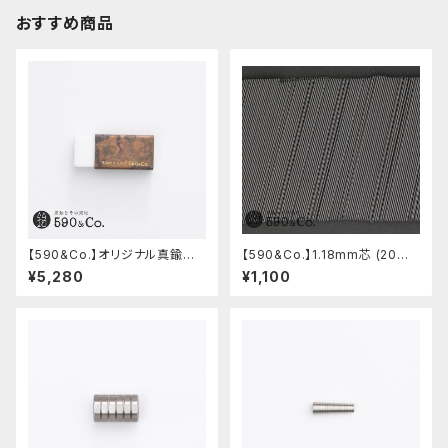
おすすめ商品
【590&Co.】オリジナル真鍮消
【590&Co.】1.18mm芯 (20本
しゴムカバー (糠焼き)
入り)
¥5,280
¥1,100