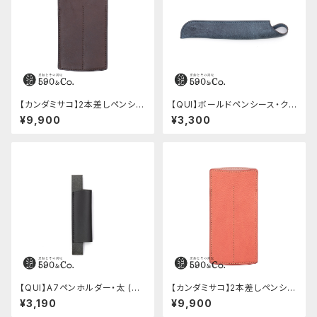
【カンダミサコ】2本差しペンシー
【QUI】ボールドペンシース・ク
ス・ショート用 ミネルバボックス
ードゥー (ブルー)
¥9,900
¥3,300
(カスターニョ)
【QUI】A7ペンホルダー・太 (ブ
【カンダミサコ】2本差しペンシー
ラック)
ス・ミネルバボックス (ローズア
¥3,190
¥9,900
ンティコ)