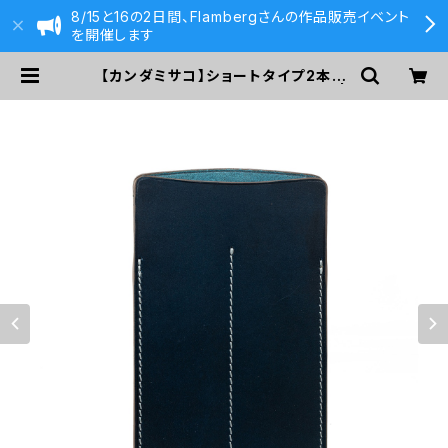
8/15と16の2日間、Flambergさんの作品販売イベント
を開催します
【カンダミサコ】ショートタイプ2本差
しペンシース・ブッテーロ (ブルー) |
590&Co.