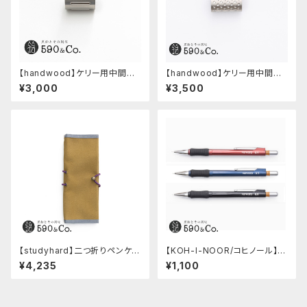
【handwood】ケリー用中間パ
【handwood】ケリー用中間パ
ーツ/カスタムグリップ (縦溝/ス
ーツ/カスタムグリップ (ディンプ
¥3,000
¥3,500
テンレス)
ル/ステンレス)
【studyhard】二つ折りペンケー
【KOH-I-NOOR/コヒノール】M
ス ミニマムコンパクトサイズ
ephisto profi 5035シャープ
¥4,235
¥1,100
(カーキ)
ペンシル(0.5mm)