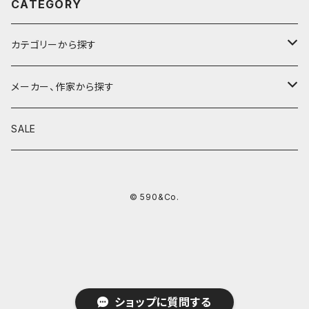
CATEGORY
カテゴリーから探す
鉛筆
メーカー、作家から探す
鉛筆補助軸
590&Co.
SALE
別注帆布ベンディペンケース
鉛筆キャップ
クラフトエー
© 590&Co.
シャープペンシル I
色鉛筆
ウッドペンクラフト
シャープペンシル II
鉛筆削り
QUI
シャープペンシルIII
ペンシース
芯ホルダー
カンダミサコ
ショップに質問する