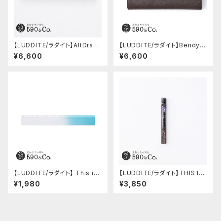
【LUDDITE/ラダイト】AltDraw
【LUDDITE/ラダイト】Bendy P
0.5 ブラック(ウォルナット)
encase Essential / ADRIA L
¥6,600
¥6,600
eather (WK)
【LUDDITE/ラダイト】 This in
【LUDDITE/ラダイト】THIS IN
dustrial / A6063 Ruler (SV/
DUSTRIAL 芯ケース2 (Facto
¥1,980
¥3,850
TQ)
ry Model RE)