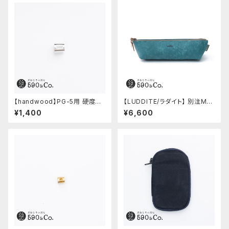
【handwood】PG-5用 硬度表
【LUDDITE/ラダイト】 別注MAY
示窓 (アルミ/長方形)
Aレザーボートペンケース (ター
¥1,400
¥6,600
キーブルー)