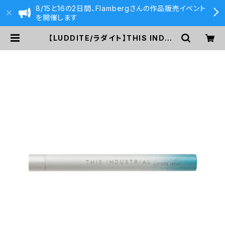
8/15と16の2日間、Flambergさんの作品販売イベント
を開催します
【LUDDITE/ラダイト】THIS INDUS
TRIAL 芯ケース2 (グラデーション S
V/TQ) | 590&Co.