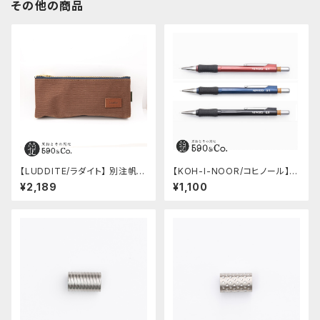
その他の商品
【LUDDITE/ラダイト】 別注帆布
【KOH-I-NOOR/コヒノール】M
ベンディペンケース (コーヒー)
ephisto profi 5035シャープ
¥2,189
¥1,100
ペンシル(0.5mm)