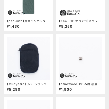
【pen-info】速筆ペンホルダー
【KAWECO/カヴェコ】スペシャ
590&Co.別注色 (アクアブル
ルペンシル(0.5mm)
¥1,430
¥8,250
ー)
【studyhard】リバーシブルペン
【handwood】PG-5用 硬度表
ケース (ブラック)
示窓 (ステンレス/六角窓)
¥5,280
¥1,900