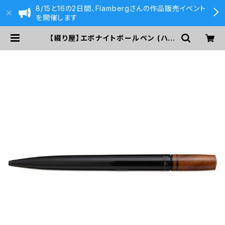
8/15と16の2日間、Flambergさんの作品販売イベント
を開催します
【綴り屋】エボナイトボールペン (ハン
ノキ瘤＆レッドウッド)A | 590&Co.