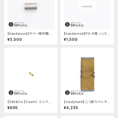
【handwood】ケリー用中間パ
【handwood】PG-5用 ノックボ
ーツ/カスタムグリップ (ディンプ
タン (超々ジュラルミン)
¥3,500
¥1,500
ル/ステンレス)
【590&Co.】Castin' ミニペン
【studyhard】二つ折りペンケー
枕 (S)
ス ミニマムコンパクトサイズ
¥605
¥4,235
(カーキ)