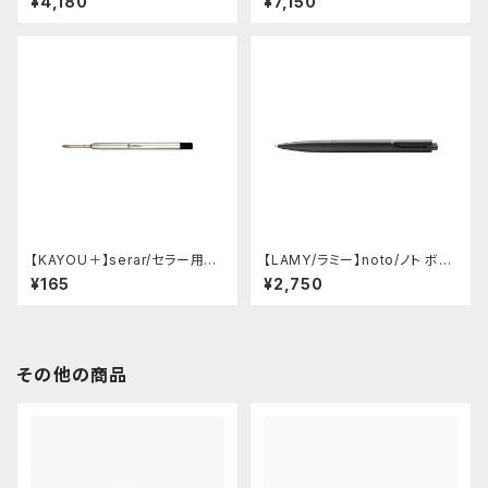
¥4,180
¥7,150
ル (ビスタ)
ンク)
【KAYOU＋】serar/セラー用リ
【LAMY/ラミー】noto/ノト ボー
フィル
ルペン・限定色 (オールブラック)
¥165
¥2,750
その他の商品