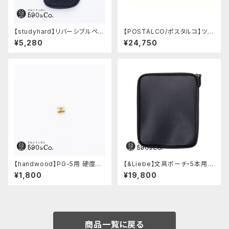
【studyhard】リバーシブルペン
【POSTALCO/ポスタルコ】ツー
ケース (ブラック)
ルボックス (Olive Green)
¥5,280
¥24,750
【handwood】PG-5用 硬度表
【&Liebe】文具ポーチ・5本用
示窓 (真鍮/菱形窓)
(スムースブラック)
¥1,800
¥19,800
商品一覧に戻る