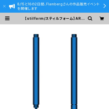
8/15と16の2日間、Flambergさんの作品販売イベント
を開催します
【stilform/スティルフォーム】ARC
Aluminum (Night Sky) | 590&
Co.