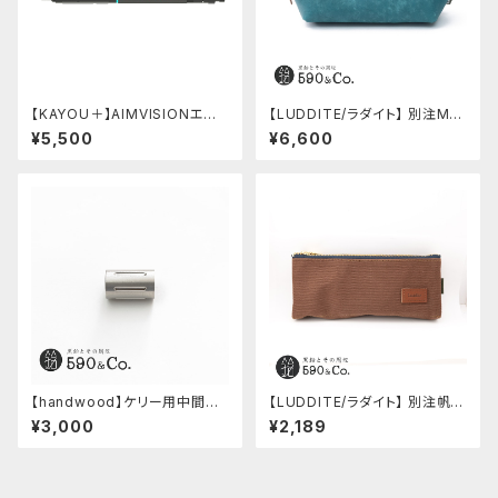
【KAYOU＋】AIMVISIONエイ
【LUDDITE/ラダイト】 別注MAY
ムビジョン (ストーンブラック)
Aレザーボートペンケース (ター
¥5,500
¥6,600
キーブルー)
【handwood】ケリー用中間パ
【LUDDITE/ラダイト】 別注帆布
ーツ/カスタムグリップ (縦溝/ス
ベンディペンケース (コーヒー)
¥3,000
¥2,189
テンレス)