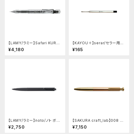
【LAMY/ラミー】Safari KURU
【KAYOU＋】serar/セラー用リ
TOGA inside シャープペンシ
フィル
¥4,180
¥165
ル (ビスタ)
【LAMY/ラミー】noto/ノト ボー
【SAKURA craft_lab】008 ゲ
ルペン・限定色 (オールブラック)
ルインキボールペン (アシッドピ
¥2,750
¥7,150
ンク)