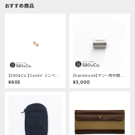
おすすめ商品
【590&Co.】Castin' ミニペン
【handwood】ケリー用中間パ
枕 (S)
ーツ/カスタムグリップ (縦溝/ス
¥605
¥3,000
テンレス)