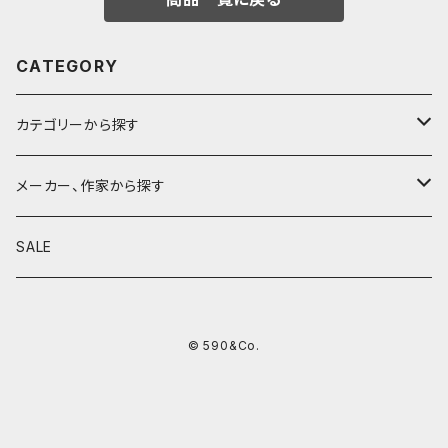
CATEGORY
カテゴリーから探す
鉛筆
メーカー、作家から探す
鉛筆補助軸
590&Co.
SALE
別注帆布ベンディペンケース
鉛筆キャップ
クラフトエー
© 590&Co.
シャープペンシル I
色鉛筆
ウッドペンクラフト
シャープペンシル II
鉛筆削り
QUI