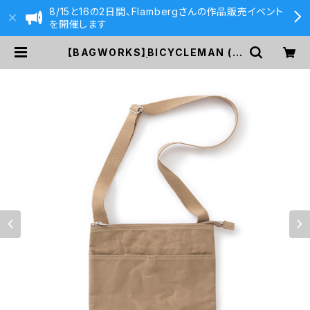
8/15と16の2日間、Flambergさんの作品販売イベント
を開催します
【BAGWORKS】BICYCLEMAN (ベ
ージュ) | 590&Co.