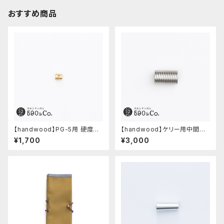
おすすめ商品
【handwood】PG-5用 硬度表
【handwood】ケリー用中間パ
示窓 (真鍮/丸窓)
ーツ/カスタムグリップ (多条/ス
¥1,700
¥3,000
テンレス)