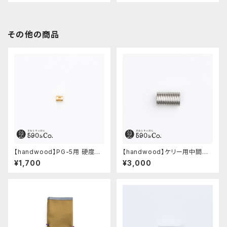
その他の商品
【handwood】PG-5用 硬度表
【handwood】ケリー用中間パ
示窓 (真鍮/丸窓)
ーツ/カスタムグリップ (多条/ス
¥1,700
¥3,000
テンレス)