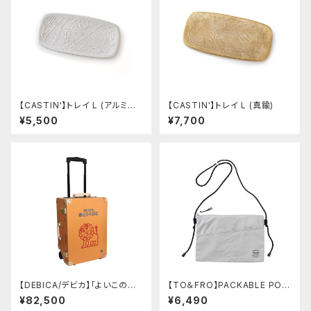
【CASTIN'】トレイ L (アルミナ
【CASTIN'】トレイ L (真鍮)
ム)
¥5,500
¥7,700
【DEBICA/デビカ】「よいこのお
【TO＆FRO】PACKABLE POU
どうぐばこ」キャリーバッグ
CH -SQUARE- (グレージュ)
¥82,500
¥6,490