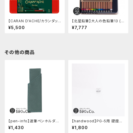
【CARAN D'ACHE/カランダッシ
【北星鉛筆】大人の色鉛筆13 (1
ュ】ワンダーフォレスト プリズマ
3色セット)
¥5,500
¥7,777
ロ バイカラーセット2021
その他の商品
【pen-info】速筆ペンホルダー
【handwood】PG-5用 硬度表
590&Co.別注色 (アクアブル
示窓 (超超ジュラルミン/楕円)
¥1,430
¥1,800
ー)