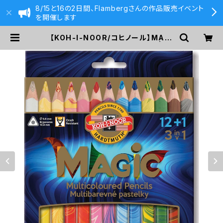
8/15と16の2日間、Flambergさんの作品販売イベント
を開催します
【KOH-I-NOOR/コヒノール】MAGI
Cマーブル色鉛筆12色＋1セット | 59
0&Co.