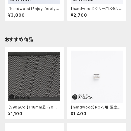
【handwood】Enjoy freely
【handwood】ケリー用メタルグ
前軸・八角形ストレート(ジュラル
リップ/前軸・滑り止め (ステンレ
¥3,800
¥2,700
ミン)
ス)
おすすめ商品
【590&Co.】1.18mm芯 (20本
【handwood】PG-5用 硬度表
入り)
示窓 (アルミ/長方形)
¥1,100
¥1,400