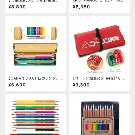
【北星鉛筆】大人の水彩色鉛筆
【KOH-I-NOOR/コヒノール】M
3.3スターターキット
AGICマーブル色鉛筆23色＋1
¥8,800
¥8,580
セット(缶ケース)
【CARAN D'ACHE/カランダッシ
【コーリン鉛筆/colleen】40色
ュ】カラートレジャー プリズマロ
ロールケース入り
¥6,600
¥3,300
バイカラー12本24色セット【限
定品】