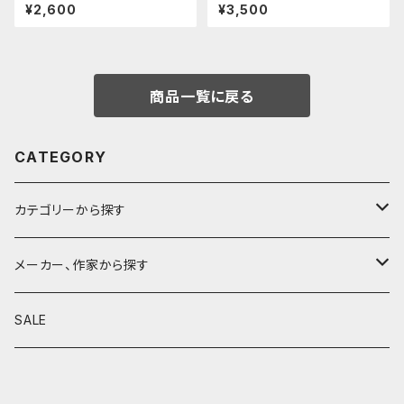
後軸 (真鍮)
ーツ/カスタムグリップ (ディンプ
¥2,600
¥3,500
ル/ステンレス)
商品一覧に戻る
CATEGORY
カテゴリーから探す
鉛筆
メーカー、作家から探す
鉛筆補助軸
590&Co.
SALE
別注帆布ベンディペンケース
鉛筆キャップ
クラフトエー