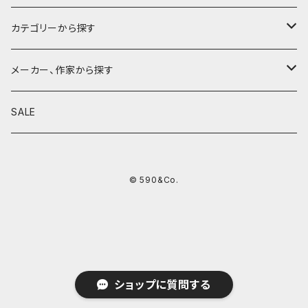
カテゴリーから探す
鉛筆
メーカー、作家から探す
鉛筆補助軸
590&Co.
SALE
別注帆布ベンディペンケース
鉛筆キャップ
クラフトエー
© 590&Co.
シャープペンシル I
色鉛筆
ウッドペンクラフト
シャープペンシル II
鉛筆削り
QUI
シャープペンシルIII
ペンシース
芯ホルダー
カンダミサコ
ショップに質問する