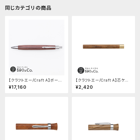
同じカテゴリの商品
【クラフトエー/Craft A】ボール
【クラフトエー/Craft A】芯ケー
ペン BP302 (カマティロ)
ス (槐)
¥17,160
¥2,420