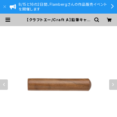
8/15と16の2日間、Flambergさんの作品販売イベント
を開催します
【クラフトエー/Craft A】鉛筆キャッ
プ (ウォールナット) | 590&Co.