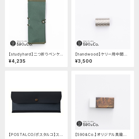
【studyhard】二つ折りペンケー
【handwood】ケリー用中間パ
ス ミニマムコンパクトサイズ
ーツ/カスタムグリップ (ディンプ
¥4,235
¥3,500
(アクアブルー)
ル/ステンレス)
【POSTALCO/ポスタルコ】スナ
【590&Co.】オリジナル真鍮消