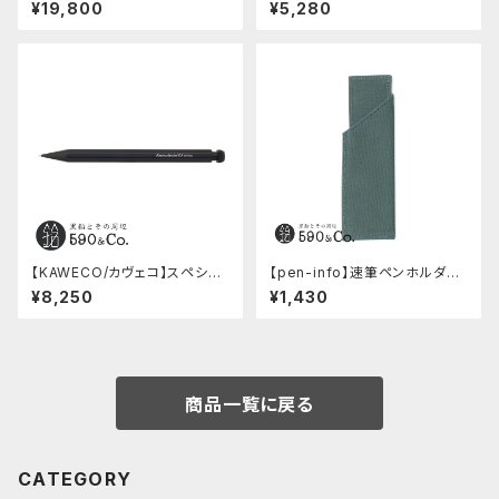
ップペンケース (Navy Blue)
しゴムカバー (糠焼き)
¥19,800
¥5,280
【KAWECO/カヴェコ】スペシャ
【pen-info】速筆ペンホルダー
ルペンシル(0.5mm)
590&Co.別注色 (アクアブル
¥8,250
¥1,430
ー)
商品一覧に戻る
CATEGORY