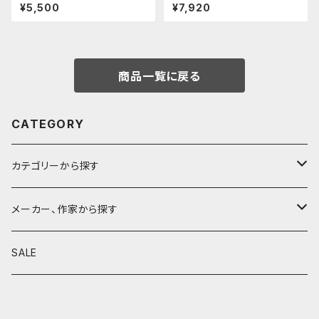
さーコラボ限定カラー
O/エイムビジョンプロ (チタニウ
¥5,500
¥7,920
ムゴールド)
商品一覧に戻る
CATEGORY
カテゴリーから探す
鉛筆
メーカー、作家から探す
鉛筆補助軸
590&Co.
SALE
別注帆布ベンディペンケース
鉛筆キャップ
クラフトエー