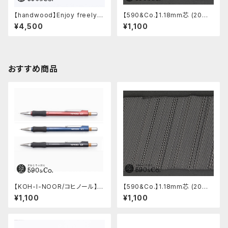
【handwood】Enjoy freely
【590&Co.】1.18mm芯 (20本
前軸・ディンプル(ステンレス)
入り)
¥4,500
¥1,100
おすすめ商品
【KOH-I-NOOR/コヒノール】M
【590&Co.】1.18mm芯 (20本
ephisto profi 5035シャープ
入り)
¥1,100
¥1,100
ペンシル(0.5mm)