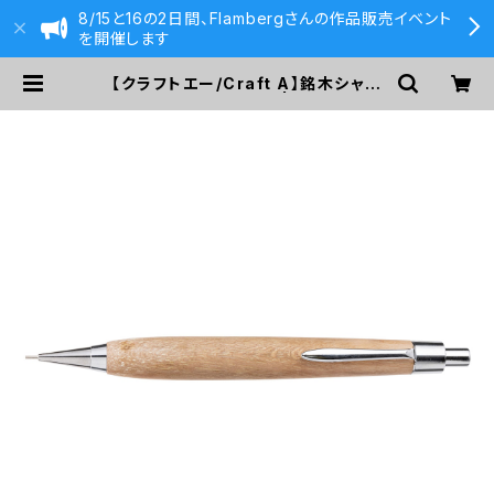
8/15と16の2日間、Flambergさんの作品販売イベント
を開催します
【クラフトエー/Craft A】銘木シャー
プペンシル2 / ブドウ | 590&Co.