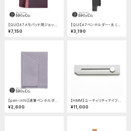
【QUI】A7メモパッド用ジョッタ
【QUI】A7ペンホルダー・太 (ブ
ー・ブッテーロ (ワイン)
ラック)
¥7,150
¥3,190
【pen-info】速筆ペンホルダー
【HMM】ユーティリティナイフ
A7ノート＆メモ (ペールグレー)
(シルバー)
¥2,600
¥11,000