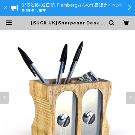
8/15と16の2日間、Flambergさんの作品販売イベント
を開催します
【SUCK UK】Sharpener Desk ti
dy Deluxe/鉛筆削り型ペンスタンド
2穴 | 590&Co.