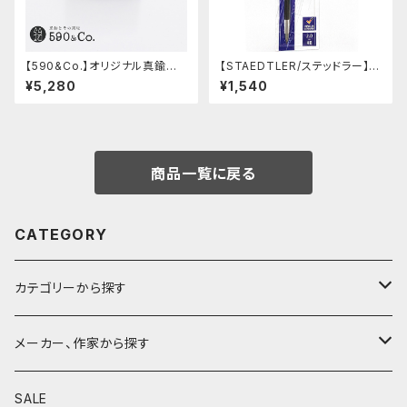
【590&Co.】オリジナル真鍮消
【STAEDTLER/ステッドラー】マ
しゴムカバー (焼き青銅)
ルス テクニコ芯ホルダー ブラッ
¥5,280
¥1,540
ク・限定 字消し付セット
商品一覧に戻る
CATEGORY
カテゴリーから探す
鉛筆
メーカー、作家から探す
鉛筆補助軸
590&Co.
SALE