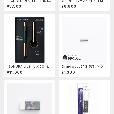
【LUDDITE/ラダイト】THIS IN
【LUDDITE/ラダイト】 別注MAY
DUSTRIAL 芯ケース2 (Facto
Aレザーボートペンケース (コニ
¥3,300
¥6,600
ry Model BK)
ャック)
【SAKURA craft_lab】001 &
【handwood】PG-5用 ノック部
Original Key Ring (グリーン
カバー (ステンレス)
¥11,000
¥1,300
ブラック)#30