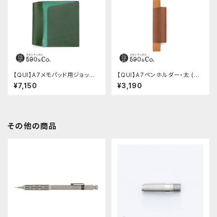
【QUI】A7メモパッド用ジョッタ
【QUI】A7ペンホルダー・太 (キ
ー・ブッテーロ (グリーン)
ャメル)
¥7,150
¥3,190
その他の商品