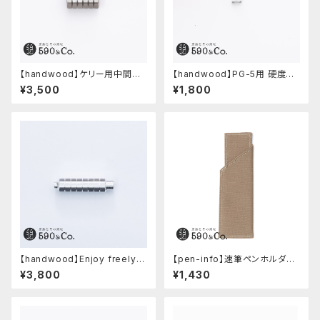
【handwood】ケリー用中間パ
【handwood】PG-5用 硬度表
ーツ/カスタムグリップ (八角形/
示窓 (超超ジュラルミン/楕円)
¥3,500
¥1,800
ステンレス)
【handwood】Enjoy freely
【pen-info】速筆ペンホルダー
前軸・八角形ストレート(ジュラル
590&Co.別注色 (ベージュ)
¥3,800
¥1,430
ミン)