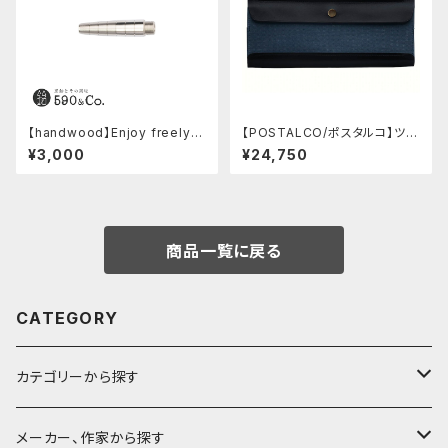
【handwood】Enjoy freely
【POSTALCO/ポスタルコ】ツー
前軸 (ステンレス)
ルボックス (Navy Blue)
¥3,000
¥24,750
商品一覧に戻る
CATEGORY
カテゴリーから探す
鉛筆
メーカー、作家から探す