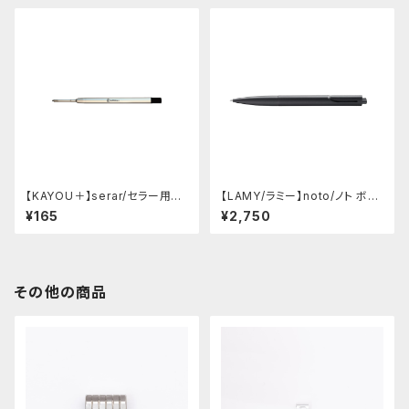
【KAYOU＋】serar/セラー用リ
【LAMY/ラミー】noto/ノト ボー
フィル
ルペン・限定色 (オールブラック)
¥165
¥2,750
その他の商品