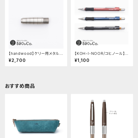
【handwood】ケリー用メタルグ
【KOH-I-NOOR/コヒノール】M
リップ/前軸 (ステンレス)
ephisto profi 5035シャープ
¥2,700
¥1,100
ペンシル(0.5mm)
おすすめ商品