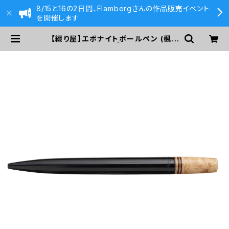
8/15と16の2日間、Flambergさんの作品販売イベント
を開催します
【綴り屋】エボナイトボールペン (楓＆
レッドウッド) | 590&Co.