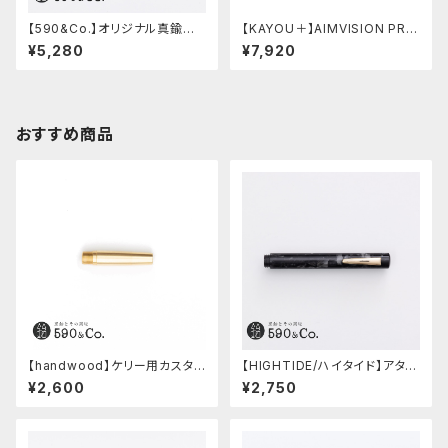
【590&Co.】オリジナル真鍮消
【KAYOU＋】AIMVISION PR
しゴムカバー (焼き青銅)
O/エイムビジョンプロ (スノー
¥5,280
¥7,920
ホワイト)
おすすめ商品
【handwood】ケリー用カスタム
【HIGHTIDE/ハイタイド】アタシ
後軸 (真鍮)
ェ マーブル万年筆 (ブラック)
¥2,600
¥2,750