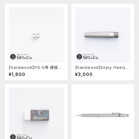
【handwood】PG-5用 硬度表
【handwood】Enjoy freely
示窓 (超超ジュラルミン/正方形)
前軸・滑り止め(ステンレス)
¥1,800
¥3,000