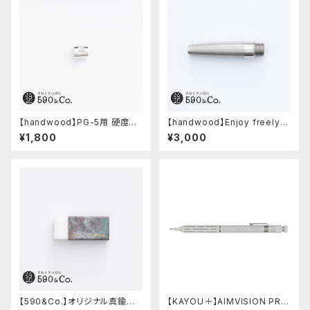
【handwood】PG-5用 硬度表
【handwood】Enjoy freely
示窓 (超超ジュラルミン/正方形)
前軸・滑り止め(ステンレス)
¥1,800
¥3,000
【590&Co.】オリジナル真鍮消
【KAYOU＋】AIMVISION PR