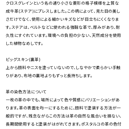
クロスグレインという名の通り小さな菱形の格子模様を上質な
成牛革(ステア)にプレスしました。この柄によって、見た目の美し
さだけでなく、使用による細かいキズなどが目立ちにくくなりま
す。ステアは、ベルトなどに使われる強靱な革で、厚みがあり、耐
久性にすぐれています。環境への負担の少ない、天然成分を使用
した植物なめしです。
ピッグスキン(裏革)
上から顔料やニスを塗っていないので、しなやかで柔らかい手触
りがあり、布地の裏地よりもずっと長持ちします。
革の染色方法について
一枚の革の中でも、場所によって色や質感にバリエーションがあ
ります。革の表面を均一にするために、顔料で塗装する方法が一
般的ですが、残念ながらこの方法は革の自然な風合いを損ない、
長期間使用すると塗装がはがれてきます。ポスタルコの革の色付