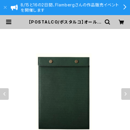
8/15と16の2日間、Flambergさんの作品販売イベント
を開催します
【POSTALCO/ポスタルコ】オールレ
ザースナップパッド A5 クロスグレイ
ンレザー (Emerald Green) | 590
&Co.