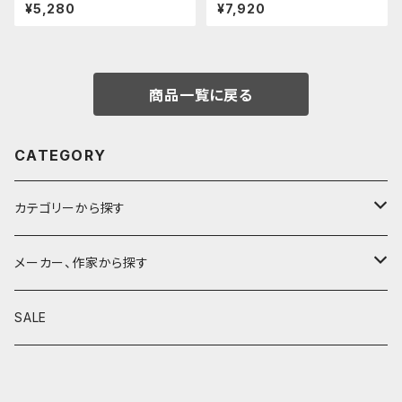
しゴムカバー (焼き青銅)
O/エイムビジョンプロ (スノー
¥5,280
¥7,920
ホワイト)
商品一覧に戻る
CATEGORY
カテゴリーから探す
鉛筆
メーカー、作家から探す
鉛筆補助軸
590&Co.
SALE
別注帆布ベンディペンケース
鉛筆キャップ
クラフトエー