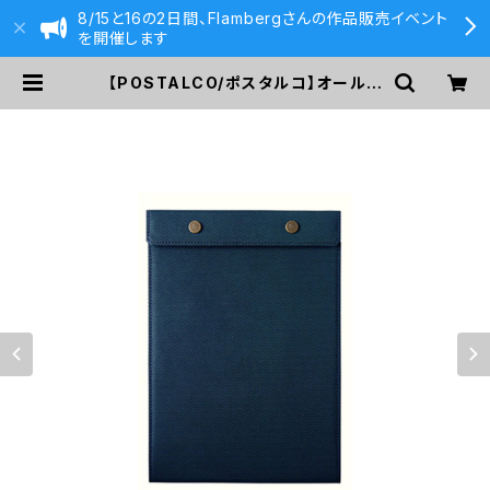
8/15と16の2日間、Flambergさんの作品販売イベント
を開催します
【POSTALCO/ポスタルコ】オールレ
ザースナップパッド A5 クロスグレイ
ンレザー (Cobalt Blue) | 590&C
o.