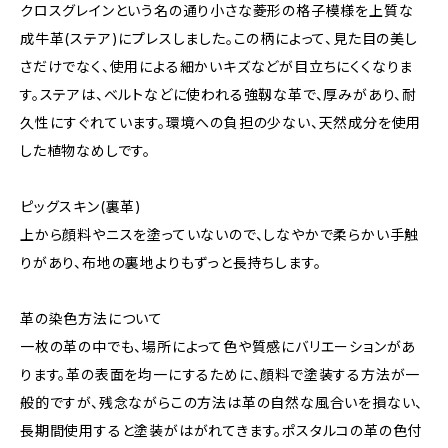
クロスグレインという名の通り小さな菱形の格子模様を上質な
成牛革(ステア)にプレスしました。この柄によって、見た目の美し
さだけでなく、使用による細かいキズなどが目立ちにくくなりま
す。ステアは、ベルトなどに使われる強靱な革で、厚みがあり、耐
久性にすぐれています。環境への負担の少ない、天然成分を使用
した植物なめしです。
ピッグスキン(裏革)
上から顔料やニスを塗っていないので、しなやかで柔らかい手触
りがあり、布地の裏地よりもずっと長持ちします。
革の染色方法について
一枚の革の中でも、場所によって色や質感にバリエーションがあ
ります。革の表面を均一にするために、顔料で塗装する方法が一
般的ですが、残念ながらこの方法は革の自然な風合いを損ない、
長期間使用すると塗装がはがれてきます。ポスタルコの革の色付