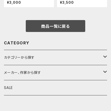
後軸 (超超ジュラルミン)
ーツ/カスタムグリップ (ディンプ
¥3,000
¥3,500
ル/ステンレス)
商品一覧に戻る
CATEGORY
カテゴリーから探す
鉛筆
メーカー、作家から探す
鉛筆補助軸
590&Co.
SALE
別注帆布ベンディペンケース
鉛筆キャップ
クラフトエー