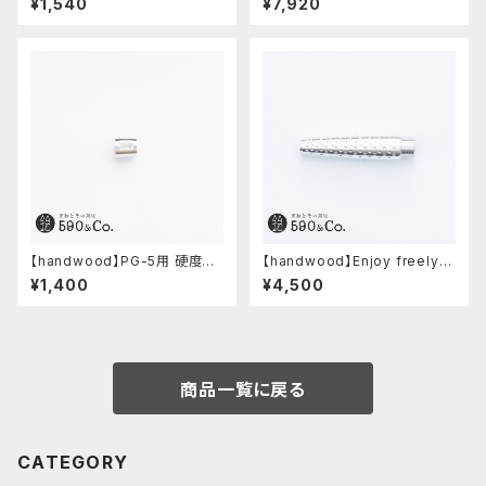
¥1,540
¥7,920
ク・限定 字消し付セット
ホワイト)
【handwood】PG-5用 硬度表
【handwood】Enjoy freely
示窓 (アルミ/長方形)
前軸・ディンプル(ジュラルミン)
¥1,400
¥4,500
商品一覧に戻る
CATEGORY