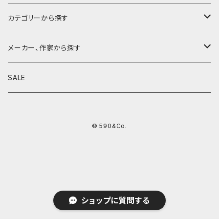
カテゴリーから探す
鉛筆
メーカー、作家から探す
鉛筆補助軸
590&Co.
SALE
別注帆布ベンディペンケース
鉛筆キャップ
クラフトエー
© 590&Co.
シャープペンシル I
色鉛筆
ウッドペンクラフト
シャープペンシル II
鉛筆削り
QUI
シャープペンシルIII
ペンシース
芯ホルダー
カンダミサコ
ショップに質問する
ツイスト消しゴム