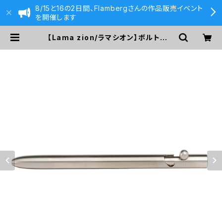
8/15と16の2日間、Flambergさんの作品販売イベント
を開催します
【Lama zion/ラマシオン】ボルトアク
ションボールペン Gate811 （チタン）
| 590&Co.