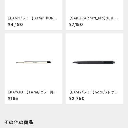
【LAMY/ラミー】Safari KURU
【SAKURA craft_lab】008 ゲ
TOGA inside シャープペンシ
ルインキボールペン (アシッドピ
¥4,180
¥7,150
ル (ビスタ)
ンク)
【KAYOU＋】serar/セラー用リ
【LAMY/ラミー】noto/ノト ボー
フィル
ルペン・限定色 (オールブラック)
¥165
¥2,750
その他の商品