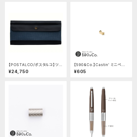
【POSTALCO/ポスタルコ】ツー
【590&Co.】Castin' ミニペン
ルボックス (Navy Blue)
枕 (S)
¥24,750
¥605