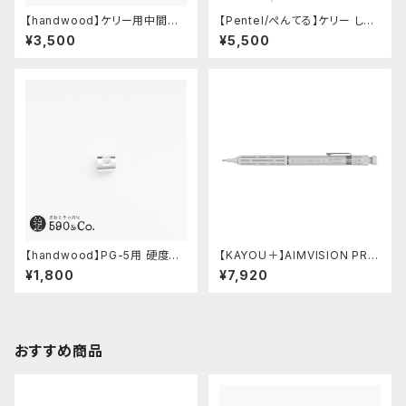
【handwood】ケリー用中間パ
【Pentel/ぺんてる】ケリー しー
ーツ/カスタムグリップ (ディンプ
さーコラボ限定カラー
¥3,500
¥5,500
ル/ステンレス)
【handwood】PG-5用 硬度表
【KAYOU＋】AIMVISION PR
示窓 (超超ジュラルミン/正方形)
O/エイムビジョンプロ (スノー
¥1,800
¥7,920
ホワイト)
おすすめ商品