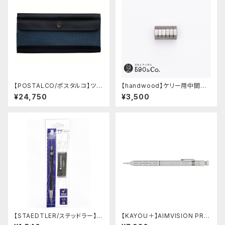
【POSTALCO/ポスタルコ】ツー
【handwood】ケリー用中間パ
ルボックス (Navy Blue)
ーツ/カスタムグリップ (八角形/
¥24,750
¥3,500
ステンレス)
【STAEDTLER/ステッドラー】マ
【KAYOU＋】AIMVISION PR
ルス テクニコ芯ホルダー ブラッ
O/エイムビジョンプロ (スノー