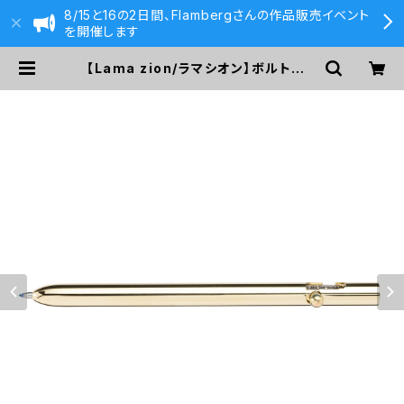
8/15と16の2日間、Flambergさんの作品販売イベント
を開催します
【Lama zion/ラマシオン】ボルトアク
ションボールペン Gate811 （真鍮無
垢） | 590&Co.