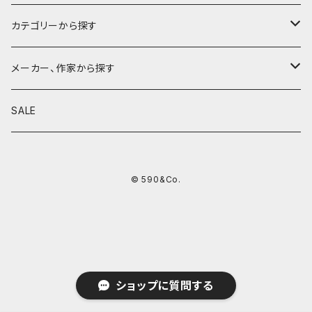
カテゴリーから探す
鉛筆
メーカー、作家から探す
鉛筆補助軸
590&Co.
SALE
別注帆布ベンディペンケース
鉛筆キャップ
クラフトエー
© 590&Co.
シャープペンシル I
色鉛筆
ウッドペンクラフト
シャープペンシル II
鉛筆削り
QUI
シャープペンシルIII
ペンシース
芯ホルダー
カンダミサコ
ショップに質問する
ツイスト消しゴム