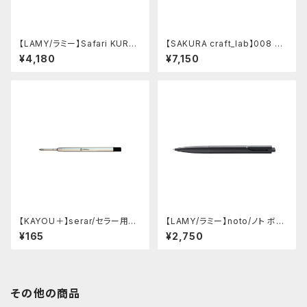
【LAMY/ラミー】Safari KURU
【SAKURA craft_lab】008 ゲ
TOGA inside シャープペンシ
ルインキボールペン (アシッドピ
¥4,180
¥7,150
ル (ビスタ)
ンク)
【KAYOU＋】serar/セラー用リ
【LAMY/ラミー】noto/ノト ボー
フィル
ルペン・限定色 (オールブラック)
¥165
¥2,750
その他の商品