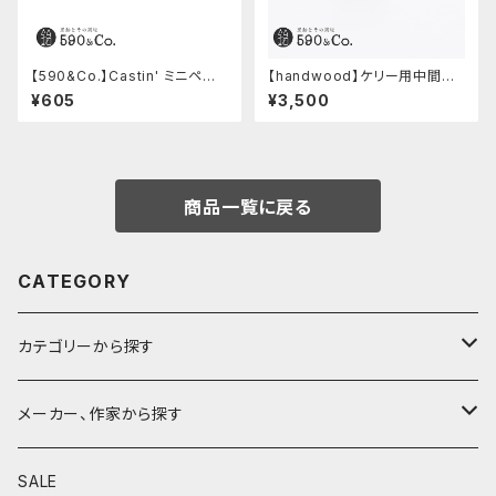
【590&Co.】Castin' ミニペン
【handwood】ケリー用中間パ
枕 (S)
ーツ/カスタムグリップ (ディンプ
¥605
¥3,500
ル/ステンレス)
商品一覧に戻る
CATEGORY
カテゴリーから探す
鉛筆
メーカー、作家から探す
鉛筆補助軸
590&Co.
SALE