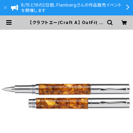
8/15と16の2日間、Flambergさんの作品販売イベント
を開催します
【クラフトエー/Craft A】 OutFit ア
クリル L (Big Calico Crush) | 5
90&Co.