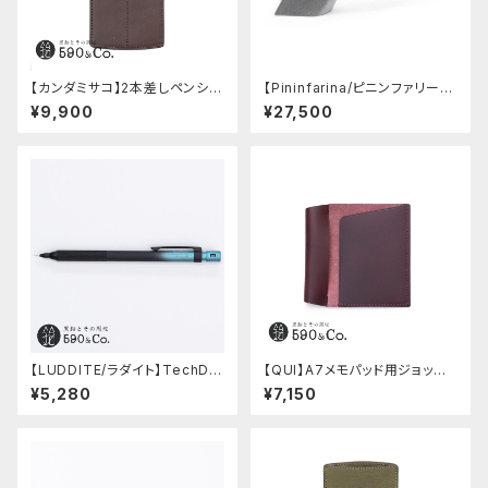
【カンダミサコ】2本差しペンシー
【Pininfarina/ピニンファリー
ス・ミネルバボックス (カスター
ナ】Speedform (チタン)
¥9,900
¥27,500
ニョ)
【LUDDITE/ラダイト】TechDra
【QUI】A7メモパッド用ジョッタ
w2 グラデーションモデル (LDB
ー・ブッテーロ (ワイン)
¥5,280
¥7,150
-MP2GB1-05)