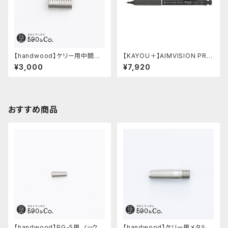
【handwood】ケリー用中間パ
【KAYOU＋】AIMVISION PR
ーツ/カスタムグリップ (多条/ス
O/エイムビジョンプロ (メテオブ
¥3,000
¥7,920
テンレス)
ラック)
おすすめ商品
【handwood】PG-5用 ノック部
【handwood】ケリー用メタルグ