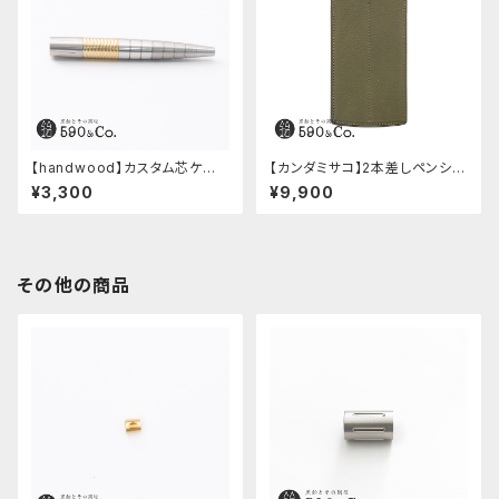
【handwood】カスタム芯ケー
【カンダミサコ】2本差しペンシー
ス・中間パーツ有り/Enjoy free
ス・ミネルバボックス (オリーバ)
¥3,300
¥9,900
ly (ステンレス)
その他の商品