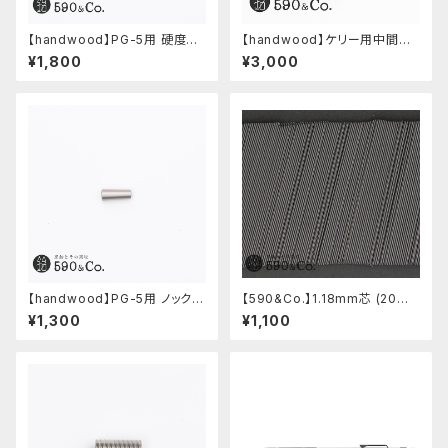
【handwood】PG-5用 硬度表
【handwood】ケリー用中間パ
示窓 (真鍮/菱形窓)
ーツ/カスタムグリップ (縦溝/ス
¥1,800
¥3,000
テンレス)
【handwood】PG-5用 ノック部
【590&Co.】1.18mm芯 (20本
カバー (ステンレス)
入り)
¥1,300
¥1,100