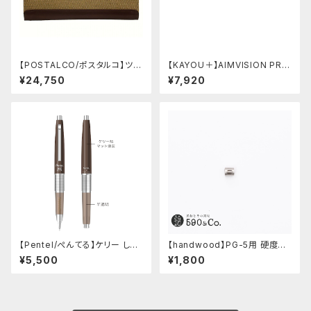
【POSTALCO/ポスタルコ】ツー
【KAYOU＋】AIMVISION PR
ルボックス (Olive Green)
O/エイムビジョンプロ (メテオブ
¥24,750
¥7,920
ラック)
【Pentel/ぺんてる】ケリー しー
【handwood】PG-5用 硬度表
さーコラボ限定カラー
示窓 (ステンレス/楕円窓)
¥5,500
¥1,800