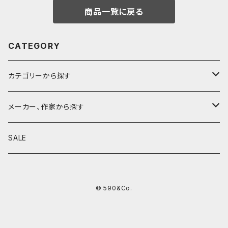
商品一覧に戻る
CATEGORY
カテゴリーから探す
鉛筆
メーカー、作家から探す
鉛筆補助軸
590&Co.
SALE
別注帆布ベンディペンケース
鉛筆キャップ
クラフトエー
© 590&Co.
シャープペンシル I
色鉛筆
ウッドペンクラフト
シャープペンシル II