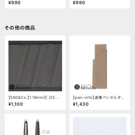
プライムティンバー(ブルー)
プライムティンバー(ブラウン)
¥990
¥990
その他の商品
【590&Co.】1.18mm芯 (20本
【pen-info】速筆ペンホルダー
入り)
590&Co.別注色 (ベージュ)
¥1,100
¥1,430