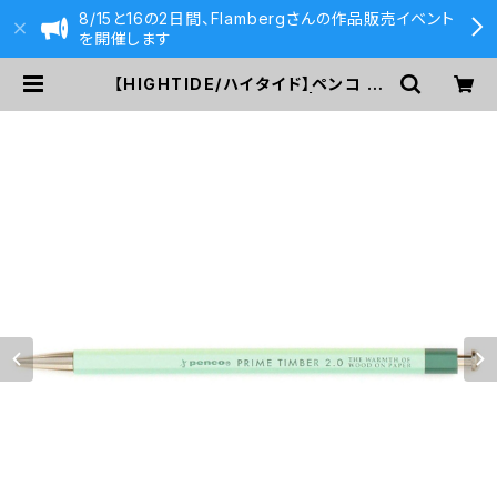
8/15と16の2日間、Flambergさんの作品販売イベント
を開催します
【HIGHTIDE/ハイタイド】ペンコ プ
ライムティンバー(ミント) | 590&C
o.