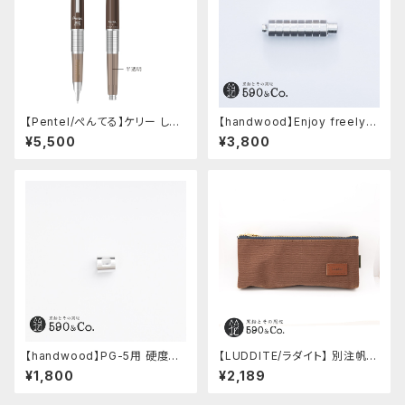
【Pentel/ぺんてる】ケリー しー
【handwood】Enjoy freely
さーコラボ限定カラー
前軸・八角形ストレート(ジュラル
¥5,500
¥3,800
ミン)
【handwood】PG-5用 硬度表
【LUDDITE/ラダイト】 別注帆布
示窓 (超超ジュラルミン/正方形)
ベンディペンケース (コーヒー)
¥1,800
¥2,189