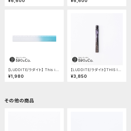
¥6,600
¥6,600
eather (WK)
【LUDDITE/ラダイト】 This in
【LUDDITE/ラダイト】THIS IN
dustrial / A6063 Ruler (SV/
DUSTRIAL 芯ケース2 (Facto
¥1,980
¥3,850
TQ)
ry Model RE)
その他の商品