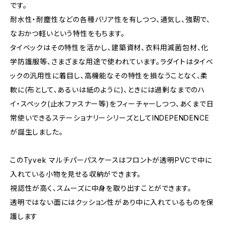
です。
耐水性・耐塵性などの各種バリア性を有しつつ、通気し、強靭で、
なおかつ軽いという特性をもちます。
タイベックはその特性を活かし、建築資材、衣料用減菌包材、化
学防護服等、さまざまな用途で使われています。ラダイトはタイベ
ックの汎用性に着目し、高機能なその特性を損なうことなく、柔
軟に(布として、あるいは紙のように)、ときには過剰なまでのハ
イ・スペック(止水ファスナー等)をフィーチャーしつつ、あくまで日
常使いできるステーショナリーシリーズとしてINDEPENDENCE
が誕生しました。
このTyvek マルチパーパスケースはフロントが透明PVCで中に
入れている小物を見せる収納ができます。
視認性が高く、スムーズに中身を取り出すことができます。
透明ではない面にはクッション性があり中に入れているものを保
護します