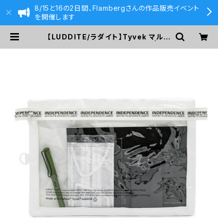
8/15と16の2日間、Flambergさんの作品販売イベント
を開催します
【LUDDITE/ラダイト】Tyvek マルチ
パーパスケース・A4 (ホワイト) | 59
0&Co.