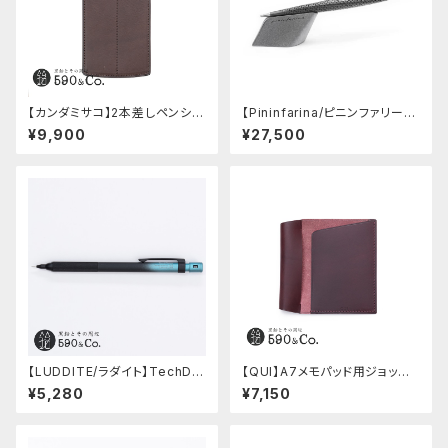
【カンダミサコ】2本差しペンシー
【Pininfarina/ピニンファリー
ス・ミネルバボックス (カスター
ナ】Speedform (チタン)
¥9,900
¥27,500
ニョ)
【LUDDITE/ラダイト】TechDra
【QUI】A7メモパッド用ジョッタ
w2 グラデーションモデル (LDB
ー・ブッテーロ (ワイン)
¥5,280
¥7,150
-MP2GB1-05)