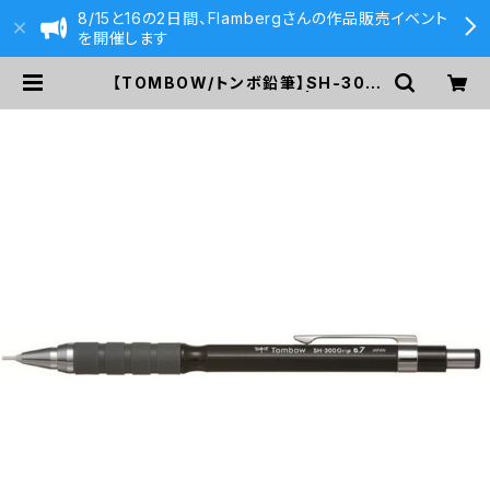
8/15と16の2日間、Flambergさんの作品販売イベント
を開催します
【TOMBOW/トンボ鉛筆】SH-300
Grip 0.7mm (ブラック) | 590&C
o.