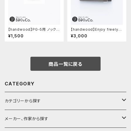
【handwood】PG-5用 ノックボ
【handwood】Enjoy freely
タン (超々ジュラルミン)
前軸・滑り止め(ステンレス)
¥1,500
¥3,000
商品一覧に戻る
CATEGORY
カテゴリーから探す
鉛筆
メーカー、作家から探す