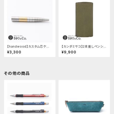
【handwood】カスタム芯ケー
【カンダミサコ】2本差しペンシー
ス・中間パーツ有り/Enjoy free
ス・ミネルバボックス (オリーバ)
¥3,300
¥9,900
ly (ステンレス)
その他の商品