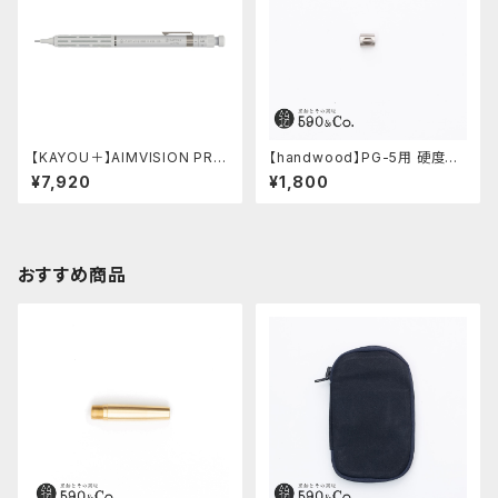
【KAYOU＋】AIMVISION PR
【handwood】PG-5用 硬度表
O/エイムビジョンプロ (スノー
示窓 (ステンレス/楕円窓)
¥7,920
¥1,800
ホワイト)
おすすめ商品