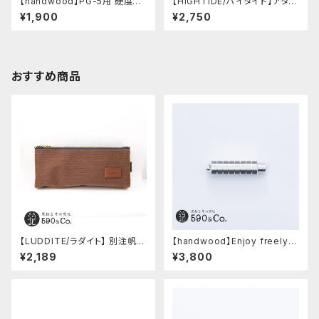
【handwood】PG-5用 硬度表
【HIGHTIDE/ハイタイド】アタシ
示窓 (ステンレス/六角窓)
ェ マーブル万年筆 (ブラック)
¥1,900
¥2,750
おすすめ商品
【LUDDITE/ラダイト】 別注帆布
【handwood】Enjoy freely
ベンディペンケース (コーヒー)
前軸・八角形ストレート(ジュラル
¥2,189
¥3,800
ミン)