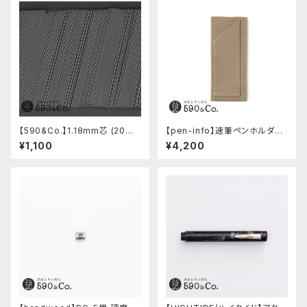
【590&Co.】1.18mm芯 (20本
【pen-info】速筆ペンホルダー
入り)
A5スナップパッド590&Co.別注
¥1,100
¥4,200
色 (ベージュ)