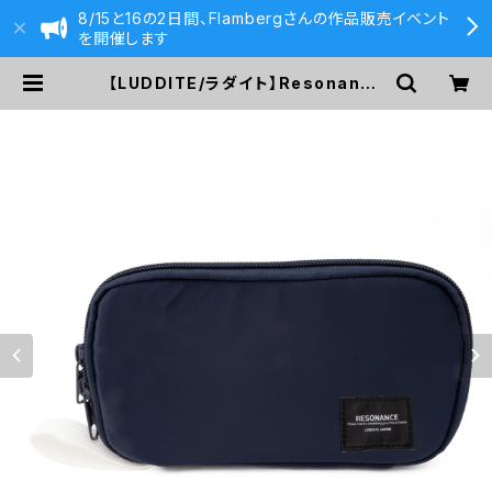
8/15と16の2日間、Flambergさんの作品販売イベント
を開催します
【LUDDITE/ラダイト】Resonance
ラウンドジップペンケース (ネイビー)
| 590&Co.