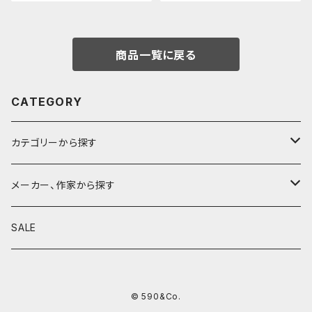
商品一覧に戻る
CATEGORY
カテゴリーから探す
鉛筆
メーカー、作家から探す
鉛筆補助軸
590&Co.
SALE
別注帆布ベンディペンケース
鉛筆キャップ
クラフトエー
© 590&Co.
シャープペンシル I
色鉛筆
ウッドペンクラフト