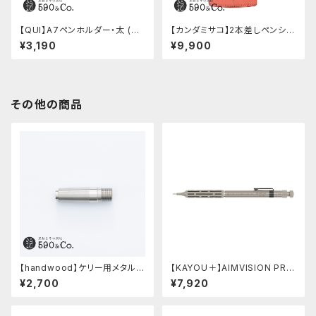
【QUI】A7ペンホルダー・太 (ブ
【カンダミサコ】2本差しペンシー
ラック)
ス・ミネルバボックス (ローズア
¥3,190
¥9,900
ンティコ)
その他の商品
【handwood】ケリー用メタルグ
【KAYOU＋】AIMVISION PR
リップ/前軸・滑り止め (ステンレ
O/エイムビジョンプロ (チタニウ
¥2,700
¥7,920
ス)
ムゴールド)