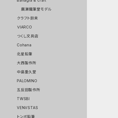
Bahagia & craft
廣瀬鐵筆堂モデル
クラフト鈴来
ＶIARCO
つくし文具店
Cohana
北星鉛筆
大西製作所
中島重久堂
PALOMINO
五反田製作所
TWSBI
VENVSTAS
トンボ鉛筆