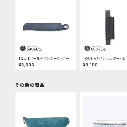
【QUI】ボールドペンシース・クード
【QUI】A7ペンホルダー・太 
ゥー (ブルー)
ク)
¥3,300
¥3,190
その他の商品