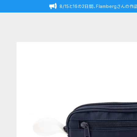
8/15と16の2日間、Flambergさん