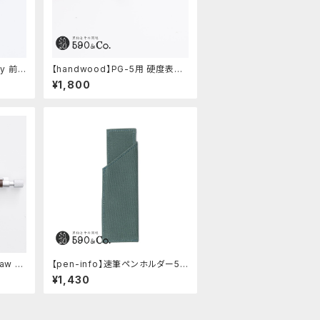
ly 前
【handwood】PG-5用 硬度表示
)
窓 (超超ジュラルミン/楕円)
¥1,800
aw 0.
【pen-info】速筆ペンホルダー59
0&Co.別注色 (アクアブルー)
¥1,430