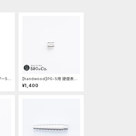
ダー59
【handwood】PG-5用 硬度表示
)
窓 (アルミ/長方形)
¥1,400