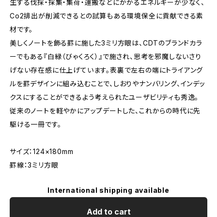
生する伐採・採集・集荷・運搬などにかかるエネルギーが少なく、
Co2排出が削減できるとの試算もある環境保全に貢献できる素
材です。
美しくノートを飾る罫に施した3ミリ方眼は、CDTのブランドカラ
ーでもある『白緑（びゃくろく）』で施され、思考を邪魔しないさり
げない存在感に仕上げています。表裏で左右の端にトライアング
ルを罫デザインに組み込むことで、しおりやナンバリング、インデッ
クスにすることができるよう考えられたユーザビリティも秀逸。
従来のノートを軽やかにアップデートした、これからの時代に先
駆ける一冊です。
サイズ：124×180mm
罫線：3ミリ方眼
International shipping available
Add to cart