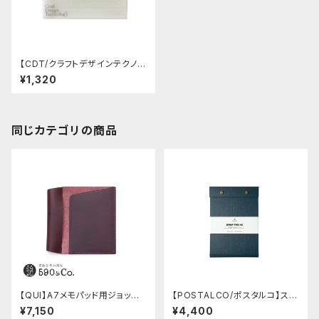
【CDT/クラフトデザインテクノロ
ジー】デスクノートL (白緑/ペー
¥1,320
ルグリーン)
同じカテゴリの商品
【QUI】A7メモパッド用ジョッタ
【POSTALCO/ポスタルコ】スナ
ー・ブッテーロ (ワイン)
ップパッド SQ A5 (Dark Blue)
¥7,150
¥4,400