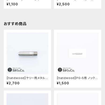
入り)
ノック部カバー (グルーブ/ステン
¥1,100
¥2,500
レス)
おすすめ商品
【handwood】ケリー用メタルグ
【handwood】PG-5用 ノックボ
リップ/前軸・滑り止め (ステンレ
タン (超々ジュラルミン)
¥2,700
¥1,500
ス)