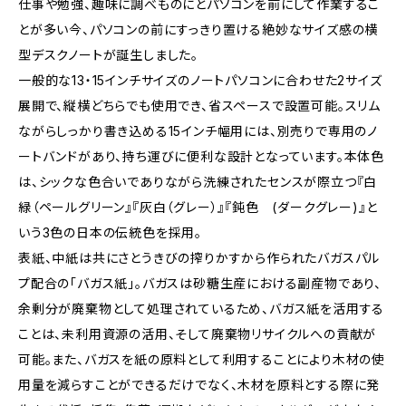
仕事や勉強、趣味に調べものにとパソコンを前にして作業するこ
とが多い今、パソコンの前にすっきり置ける絶妙なサイズ感の横
型デスクノートが誕生しました。
一般的な13・15インチサイズのノートパソコンに合わせた2サイズ
展開で、縦横どちらでも使用でき、省スペースで設置可能。スリム
ながらしっかり書き込める15インチ幅用には、別売りで専用のノ
ートバンドがあり、持ち運びに便利な設計となっています。本体色
は、シックな色合いでありながら洗練されたセンスが際立つ『白
緑（ペールグリーン』『灰白（グレー）』『鈍色 (ダークグレー)』と
いう3色の日本の伝統色を採用。
表紙、中紙は共にさとうきびの搾りかすから作られたバガスパル
プ配合の「バガス紙」。バガスは砂糖生産における副産物であり、
余剰分が廃棄物として処理されているため、バガス紙を活用する
ことは、未利用資源の活用、そして廃棄物リサイクルへの貢献が
可能。また、バガスを紙の原料として利用することにより木材の使
用量を減らすことができるだけでなく、木材を原料とする際に発