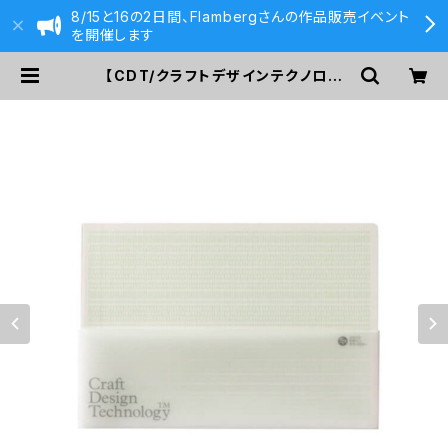
8/15と16の2日間、Flambergさんの作品販売イベント
を開催します
【CDT/クラフトデザインテクノロジ
ー】デスクノートL (白緑/ペールグリ
ーン) | 590&Co.