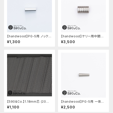
【handwood】PG-5用 ノック部
【handwood】ケリー用中間パ
カバー (超超ジュラルミン)
ーツ/カスタムグリップ (八角形/
¥1,300
¥3,500
ステンレス)
【590&Co.】1.18mm芯 (20本
【handwood】PG-5用 一体型
入り)
ノック部カバー (グルーブ/ステン
¥1,100
¥2,500
レス)