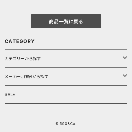
商品一覧に戻る
CATEGORY
カテゴリーから探す
鉛筆
メーカー、作家から探す
鉛筆補助軸
590&Co.
SALE
別注帆布ベンディペンケース
鉛筆キャップ
クラフトエー
© 590&Co.
シャープペンシル I
色鉛筆
ウッドペンクラフト