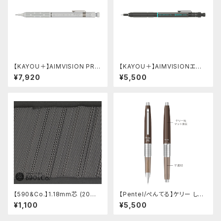
【KAYOU＋】AIMVISION PR
【KAYOU＋】AIMVISIONエイ
O/エイムビジョンプロ (スノー
ムビジョン (ストーンブラック)
¥7,920
¥5,500
ホワイト)
【590&Co.】1.18mm芯 (20本
【Pentel/ぺんてる】ケリー しー
入り)
さーコラボ限定カラー
¥1,100
¥5,500