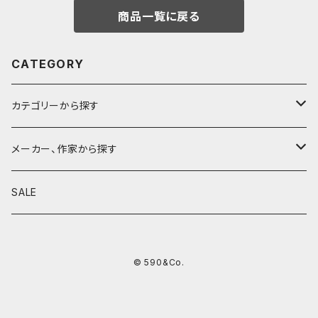
商品一覧に戻る
CATEGORY
カテゴリーから探す
鉛筆
メーカー、作家から探す
鉛筆補助軸
590&Co.
SALE
別注帆布ベンディペンケース
鉛筆キャップ
クラフトエー
© 590&Co.
シャープペンシル I
色鉛筆
ウッドペンクラフト
シャープペンシル II