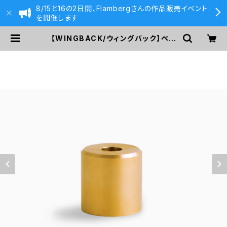
8/15と16の2日間、Flambergさんの作品販売イベント
を開催します
【WINGBACK/ウィングバック】ペン
スタンド ・ PEN/PENCIL HOLDER
(ブラス) | 590&Co.