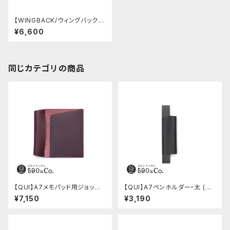
【WINGBACK/ウィングバック】
ペンスタンド ・ PEN/PENCIL H
¥6,600
OLDER (ブラス)
同じカテゴリの商品
【QUI】A7メモパッド用ジョッタ
【QUI】A7ペンホルダー・太 (ブ
ー・ブッテーロ (ワイン)
ラック)
¥7,150
¥3,190