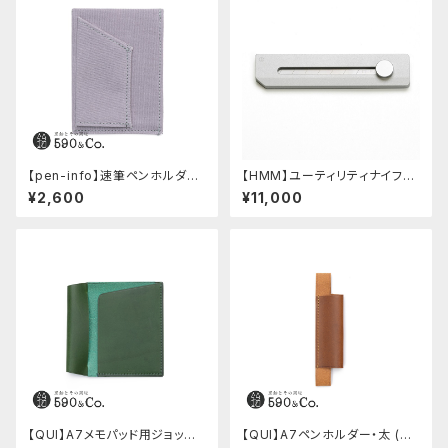
【pen-info】速筆ペンホルダー
【HMM】ユーティリティナイフ
A7ノート＆メモ (ペールグレー)
(シルバー)
¥2,600
¥11,000
【QUI】A7メモパッド用ジョッタ
【QUI】A7ペンホルダー・太 (キ