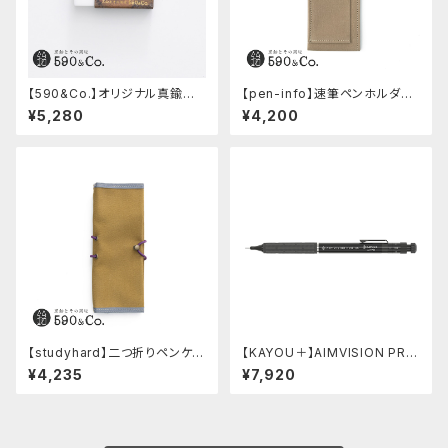
【590&Co.】オリジナル真鍮消
【pen-info】速筆ペンホルダー
しゴムカバー (糠焼き)
A5スナップパッド590&Co.別注
¥5,280
¥4,200
色 (ベージュ)
【studyhard】二つ折りペンケー
【KAYOU＋】AIMVISION PR
ス ミニマムコンパクトサイズ
O/エイムビジョンプロ (メテオブ
¥4,235
¥7,920
(カーキ)
ラック)