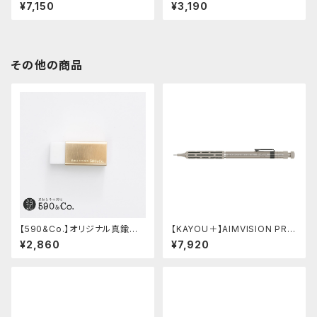
ー・ブッテーロ (グリーン)
ャメル)
¥7,150
¥3,190
その他の商品
【590&Co.】オリジナル真鍮消
【KAYOU＋】AIMVISION PR
しゴムカバー (無垢)
O/エイムビジョンプロ (チタニウ
¥2,860
¥7,920
ムゴールド)