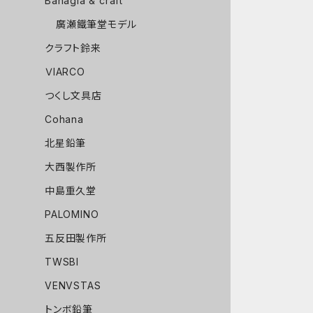
Bahagia & craft
廣瀬鐵筆堂モデル
クラフト鈴来
ＶIARCO
つくし文具店
Cohana
北星鉛筆
大西製作所
中島重久堂
PALOMINO
五反田製作所
TWSBI
VENVSTAS
トンボ鉛筆