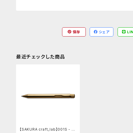
保存
シェア
LI
最近チェックした商品
【SAKURA craft_lab】001S - M