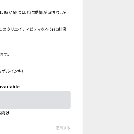
は、時が経つほどに愛情が深まり、か
たのクリエイティビティを存分に刺激
ます。
性ゲルインキ）
available
方向け
通報する