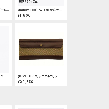
ダー59
【handwood】PG-5用 硬度表示
)
窓 (超超ジュラルミン/楕円)
¥1,800
間パー
【POSTALCO/ポスタルコ】ツール
ボックス (Olive Green)
¥24,750