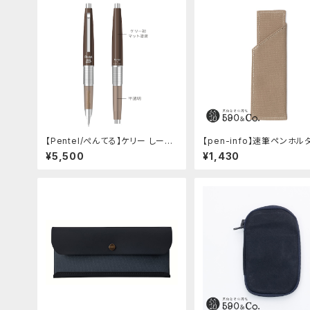
【Pentel/ぺんてる】ケリー しーさ
【pen-info】速筆ペンホル
ーコラボ限定カラー
0&Co.別注色 (ベージュ)
¥5,500
¥1,430