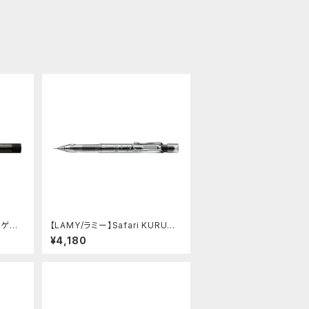
0 ゲル
【LAMY/ラミー】Safari KURUTO
ートーン
GA inside シャープペンシル (ビ
¥4,180
スタ)