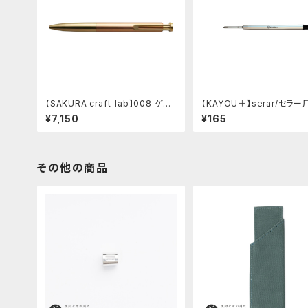
【SAKURA craft_lab】008 ゲル
【KAYOU＋】serar/セラー
インキボールペン (アシッドピンク)
ル
¥7,150
¥165
その他の商品