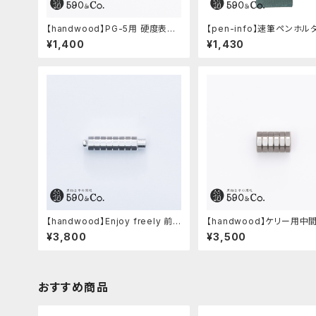
【handwood】PG-5用 硬度表示
【pen-info】速筆ペンホル
窓 (アルミ/長方形)
0&Co.別注色 (アクアブルー
¥1,400
¥1,430
【handwood】Enjoy freely 前
【handwood】ケリー用中
軸・八角形ストレート(ジュラルミ
ツ/カスタムグリップ (八角形/ステ
¥3,800
¥3,500
ン)
ンレス)
おすすめ商品