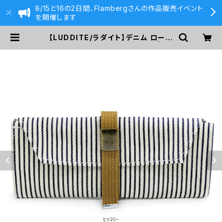
8/15と16の2日間、Flambergさんの作品販売イベント
を開催します
【LUDDITE/ラダイト】デニム ロール
ペンケース・ミドル (ヒッコリー) | 59
0&Co.