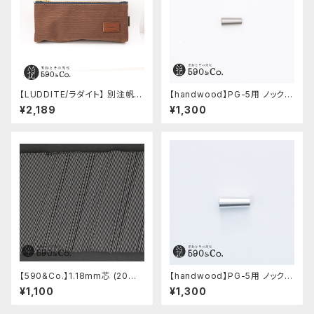
【LUDDITE/ラダイト】 別注帆布
【handwood】PG-5用 ノック部
ベンディペンケース (コーヒー)
カバー (ステンレス)
¥2,189
¥1,300
【590&Co.】1.18mm芯 (20本
【handwood】PG-5用 ノック部
入り)
カバー (超超ジュラルミン)
¥1,100
¥1,300