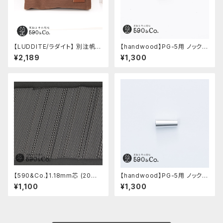
【LUDDITE/ラダイト】 別注帆布
【handwood】PG-5用 ノック部
ベンディペンケース (コーヒー)
カバー (ステンレス)
¥2,189
¥1,300
【590&Co.】1.18mm芯 (20本
【handwood】PG-5用 ノック部
入り)
カバー (超超ジュラルミン)
¥1,100
¥1,300