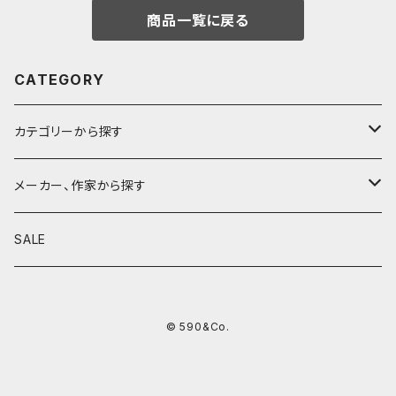
商品一覧に戻る
CATEGORY
カテゴリーから探す
鉛筆
メーカー、作家から探す
鉛筆補助軸
590&Co.
SALE
別注帆布ベンディペンケース
鉛筆キャップ
クラフトエー
© 590&Co.
シャープペンシル I
色鉛筆
ウッドペンクラフト
シャープペンシル II