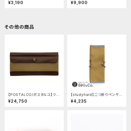
ラック)
ス・ミネルバボックス (ローズア
¥3,190
¥9,900
ンティコ)
その他の商品
【POSTALCO/ポスタルコ】ツー
【studyhard】二つ折りペンケー
ルボックス (Olive Green)
ス ミニマムコンパクトサイズ
¥24,750
¥4,235
(カーキ)