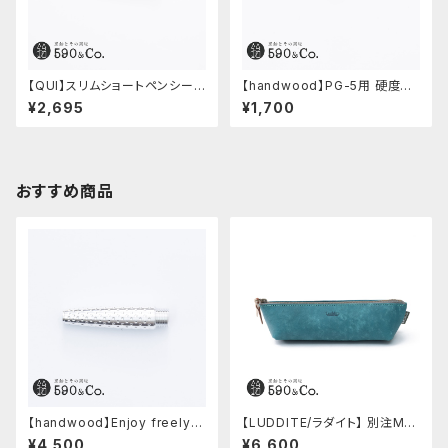
【QUI】スリムショートペンシー
【handwood】PG-5用 硬度表
ス・クードゥー (ストーン)
示窓 (真鍮/丸窓)
¥2,695
¥1,700
おすすめ商品
【handwood】Enjoy freely
【LUDDITE/ラダイト】 別注MAY
前軸・ディンプル(ジュラルミン)
Aレザーボートペンケース (ター
¥4,500
¥6,600