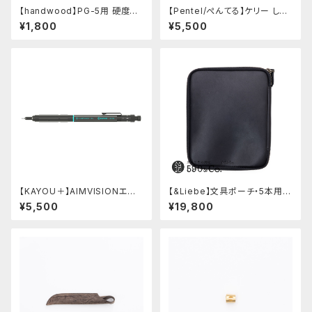
【handwood】PG-5用 硬度表
【Pentel/ぺんてる】ケリー しー
示窓 (超超ジュラルミン/正方形)
さーコラボ限定カラー
¥1,800
¥5,500
【KAYOU＋】AIMVISIONエイ
【&Liebe】文具ポーチ・5本用
ムビジョン (ストーンブラック)
(スムースブラック)
¥5,500
¥19,800