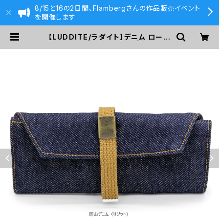
8/15と16の2日間、Flambergさんの作品販売イベント
を開催します
【LUDDITE/ラダイト】デニム ロール
ペンケース・ミドル (無地) | 590&C
o.