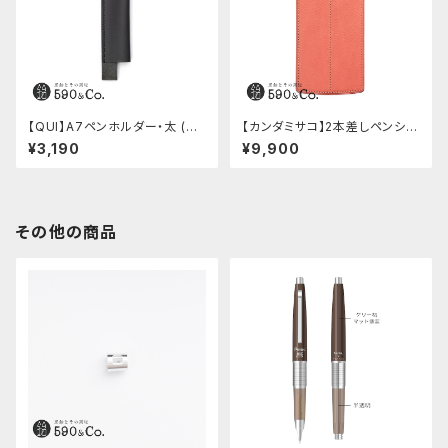
【QUI】A7ペンホルダー・太 (ブ
【カンダミサコ】2本差しペンシー
ラック)
ス・ミネルバボックス (ローズア
¥3,190
¥9,900
ンティコ)
その他の商品