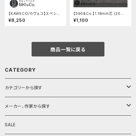
【KAWECO/カヴェコ】スペシャ
【590&Co.】1.18mm芯 (20本
ルペンシル(0.5mm)
入り)
¥8,250
¥1,100
商品一覧に戻る
CATEGORY
カテゴリーから探す
鉛筆
メーカー、作家から探す
鉛筆補助軸
590&Co.
SALE