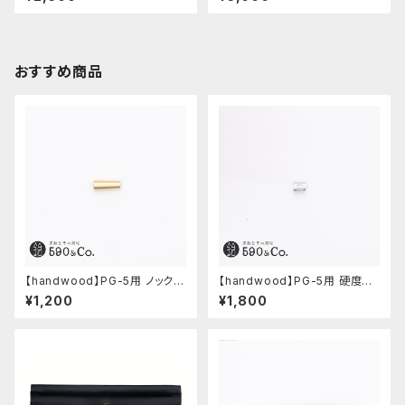
おすすめ商品
【handwood】PG-5用 ノック部
【handwood】PG-5用 硬度表
カバー (真鍮)
示窓 (超超ジュラルミン/楕円)
¥1,200
¥1,800