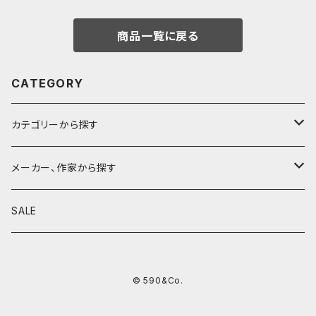
商品一覧に戻る
CATEGORY
カテゴリーから探す
鉛筆
メーカー、作家から探す
鉛筆補助軸
590&Co.
SALE
別注帆布ベンディペンケース
鉛筆キャップ
クラフトエー
© 590&Co.
シャープペンシル I
色鉛筆
ウッドペンクラフト