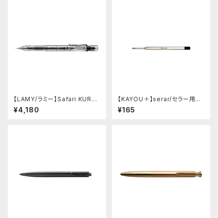
【LAMY/ラミー】Safari KURU
【KAYOU＋】serar/セラー用リ
TOGA inside シャープペンシ
フィル
¥4,180
¥165
ル (ビスタ)