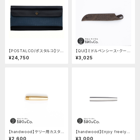
【POSTALCO/ポスタルコ】ツー
【QUI】ミドルペンシース・クード
ルボックス (Navy Blue)
ゥー (ストーン)
¥24,750
¥3,025
【handwood】ケリー用カスタム
【handwood】Enjoy freely
後軸 (真鍮)
後軸 (超超ジュラルミン)
¥2,600
¥3,000