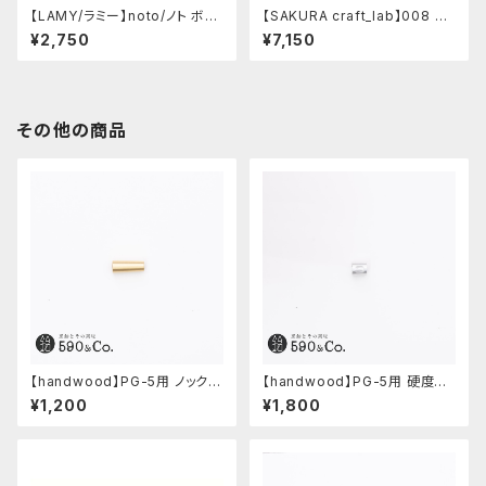
【LAMY/ラミー】noto/ノト ボー
【SAKURA craft_lab】008 ゲ
ルペン・限定色 (オールブラック)
ルインキボールペン (アシッドピ
¥2,750
¥7,150
ンク)
その他の商品
【handwood】PG-5用 ノック部
【handwood】PG-5用 硬度表
カバー (真鍮)
示窓 (超超ジュラルミン/楕円)
¥1,200
¥1,800