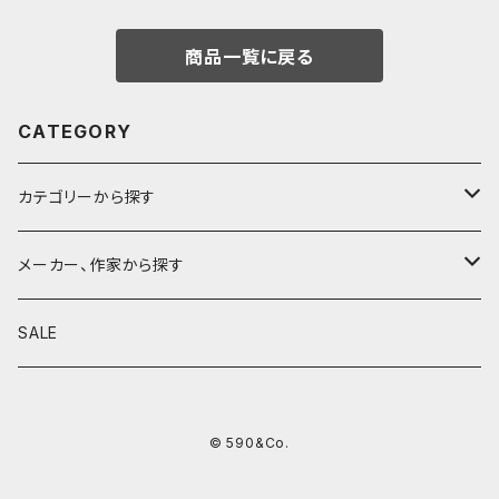
商品一覧に戻る
CATEGORY
カテゴリーから探す
鉛筆
メーカー、作家から探す
鉛筆補助軸
590&Co.
SALE
別注帆布ベンディペンケース
鉛筆キャップ
クラフトエー
© 590&Co.
シャープペンシル I
色鉛筆
ウッドペンクラフト