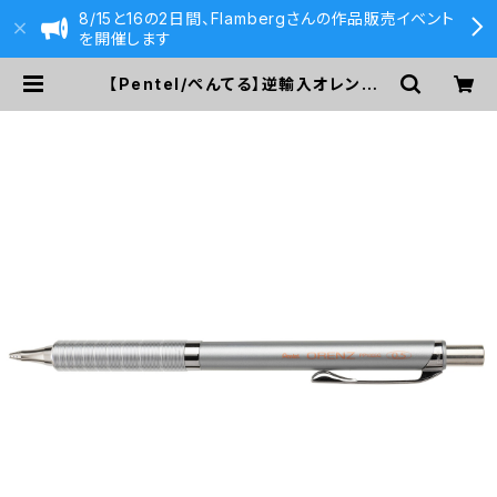
8/15と16の2日間、Flambergさんの作品販売イベント
を開催します
【Pentel/ぺんてる】逆輸入オレンズ・
メタルグリップタイプ 0.5mm (シル
バー) | 590&Co.