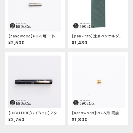
【handwood】PG-5用 一体型
【pen-info】速筆ペンホルダー
ノック部カバー (グルーブ/ステン
590&Co.別注色 (アクアブル
¥2,500
¥1,430
レス)
ー)
【HIGHTIDE/ハイタイド】アタシ
【handwood】PG-5用 硬度表
ェ マーブル万年筆 (ブラック)
示窓 (真鍮/菱形窓)
¥2,750
¥1,800