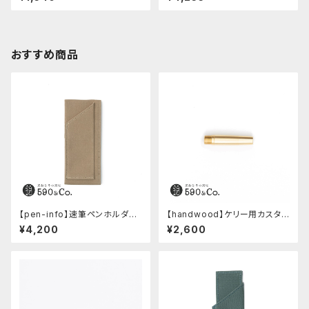
ク・限定 字消し付セット
(カーキ)
おすすめ商品
【pen-info】速筆ペンホルダー
【handwood】ケリー用カスタム
A5スナップパッド590&Co.別注
後軸 (真鍮)
¥4,200
¥2,600
色 (ベージュ)