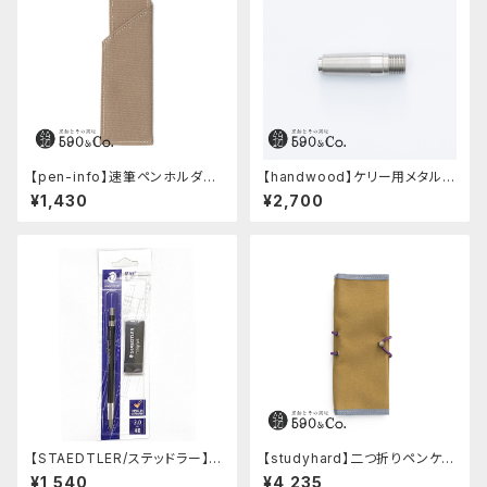
【pen-info】速筆ペンホルダー
【handwood】ケリー用メタルグ
590&Co.別注色 (ベージュ)
リップ/前軸・滑り止め (ステンレ
¥1,430
¥2,700
ス)
【STAEDTLER/ステッドラー】マ
【studyhard】二つ折りペンケー
ルス テクニコ芯ホルダー ブラッ
ス ミニマムコンパクトサイズ
¥1,540
¥4,235