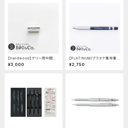
【handwood】ケリー用中間パ
【PLATINUM/プラチナ萬年筆】
ーツ/カスタムグリップ (縦溝/超
PRO-USE 241 シャープペンシ
¥3,000
¥2,750
超ジュラルミン)
ル (ブルー/0.5mm)