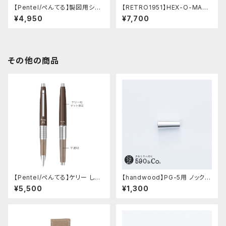
【Pentel/ぺんてる】製図用シャ
【RETRO1951】HEX-O-MATI
ープペンシル 60周年限定3本
Cヘクソマティックシャープペン
¥4,950
¥7,700
セット
シル (シルバー)
その他の商品
【Pentel/ぺんてる】ケリー しー
【handwood】PG-5用 ノック部
さーコラボ限定カラー
カバー (超超ジュラルミン)
¥5,500
¥1,300