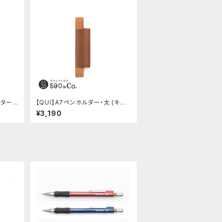
ッター・
【QUI】A7ペンホルダー・太 (キャメ
ル)
¥3,190