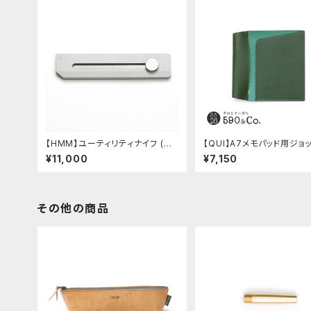
【HMM】ユーティリティナイフ (シ
【QUI】A7メモパッド用ジョ
ルバー)
ブッテーロ (グリーン)
¥11,000
¥7,150
その他の商品