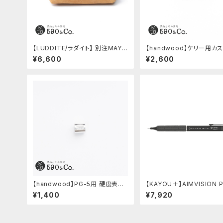
【LUDDITE/ラダイト】 別注MAYA
【handwood】ケリー用カ
レザーボートペンケース (コニャッ
軸 (真鍮)
¥6,600
¥2,600
ク)
【handwood】PG-5用 硬度表示
【KAYOU＋】AIMVISION 
窓 (アルミ/長方形)
エイムビジョンプロ (メテオ
¥1,400
¥7,920
ク)