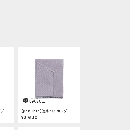
(ブラッ
【pen-info】速筆ペンホルダー A
7ノート＆メモ (ペールグレー)
¥2,600