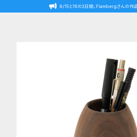
8/15と16の2日間、Flambergさん