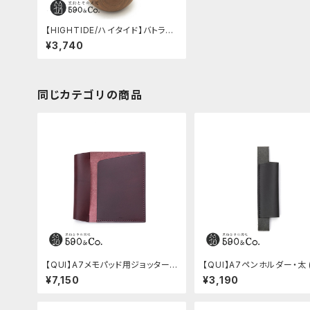
【HIGHTIDE/ハイタイド】バトラー
ペンポットA (ウォールナット)
¥3,740
同じカテゴリの商品
【QUI】A7メモパッド用ジョッター・
【QUI】A7ペンホルダー・太 
ブッテーロ (ワイン)
ク)
¥7,150
¥3,190