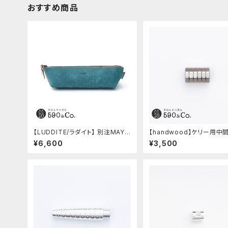
おすすめ商品
【LUDDITE/ラダイト】 別注MAYA
【handwood】ケリー用中
レザーボートペンケース (ターキー
ツ/カスタムグリップ (八角形/ステ
¥6,600
¥3,500
ブルー)
ンレス)