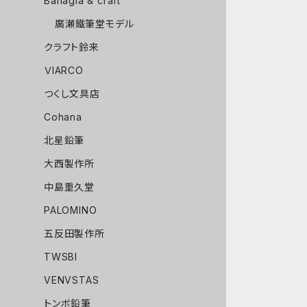
Bahagia & craft
廣瀬鐵筆堂モデル
クラフト鈴来
ＶIARCO
つくし文具店
Cohana
北星鉛筆
大西製作所
中島重久堂
PALOMINO
五反田製作所
TWSBI
VENVSTAS
トンボ鉛筆