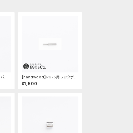
間パー
【handwood】PG-5用 ノックボタ
ン (超々ジュラルミン)
¥1,500