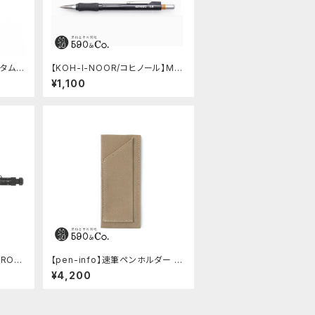
スタム後
【KOH-I-NOOR/コヒノール】Me
phisto profi 5035シャープペン
¥1,100
シル(0.5mm)
PRO/
【pen-info】速筆ペンホルダー A
ブラッ
5スナップパッド590&Co.別注色
¥4,200
(ベージュ)