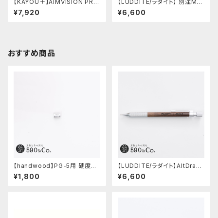
【KAYOU＋】AIMVISION PR
【LUDDITE/ラダイト】 別注MAY
O/エイムビジョンプロ (スノー
Aレザーボートペンケース (ター
¥7,920
¥6,600
ホワイト)
キーブルー)
おすすめ商品
【handwood】PG-5用 硬度表
【LUDDITE/ラダイト】AltDraw
示窓 (超超ジュラルミン/楕円)
0.5 シルバー(ウォルナット)
¥1,800
¥6,600