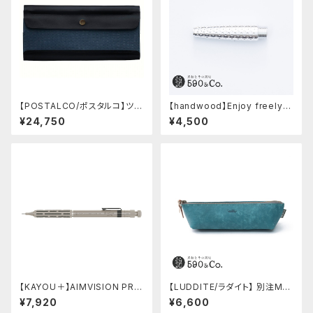
【POSTALCO/ポスタルコ】ツー
【handwood】Enjoy freely
ルボックス (Navy Blue)
前軸・ディンプル(ジュラルミン)
¥24,750
¥4,500
【KAYOU＋】AIMVISION PR
【LUDDITE/ラダイト】 別注MAY
O/エイムビジョンプロ (チタニウ
Aレザーボートペンケース (ター
¥7,920
¥6,600
ムゴールド)
キーブルー)