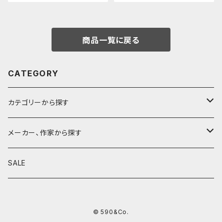
商品一覧に戻る
CATEGORY
カテゴリーから探す
鉛筆
メーカー、作家から探す
鉛筆補助軸
590&Co.
SALE
別注帆布ベンディペンケース
鉛筆キャップ
クラフトエー
© 590&Co.
シャープペンシル I