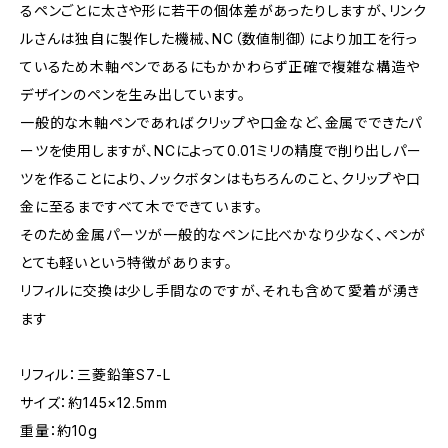
るペンごとに太さや形に若干の個体差があったりしますが、リンク
ルさんは独自に製作した機械、NC（数値制御）により加工を行っ
ているため木軸ペンであるにもかかわらず正確で複雑な構造や
デザインのペンを生み出しています。
一般的な木軸ペンであればクリップや口金など、金属でできたパ
ーツを使用しますが、NCによって0.01ミリの精度で削り出しパー
ツを作ることにより、ノックボタンはもちろんのこと、クリップや口
金に至るまですべて木でできています。
そのため金属パーツが一般的なペンに比べかなり少なく、ペンが
とても軽いという特徴があります。
リフィルに交換は少し手間なのですが、それも含めて愛着が湧き
ます
リフィル：三菱鉛筆S7-L
サイズ：約145×12.5mm
重量：約10g