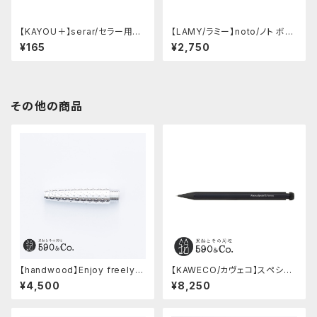
【KAYOU＋】serar/セラー用リ
【LAMY/ラミー】noto/ノト ボー
フィル
ルペン・限定色 (オールブラック)
¥165
¥2,750
その他の商品
【handwood】Enjoy freely
【KAWECO/カヴェコ】スペシャ
前軸・ディンプル(ジュラルミン)
ルペンシル(0.5mm)
¥4,500
¥8,250