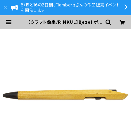
8/15と16の2日間、Flambergさんの作品販売イベント
を開催します
【クラフト鈴来/RINKUL】Bezel ボー
ルペン (イエローハート) | 590&C
o.