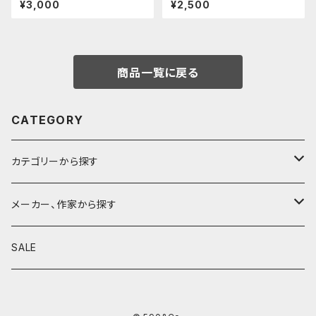
¥3,000
¥2,500
レス)
商品一覧に戻る
CATEGORY
カテゴリーから探す
鉛筆
メーカー、作家から探す
鉛筆補助軸
590&Co.
SALE
別注帆布ベンディペンケース
鉛筆キャップ
クラフトエー