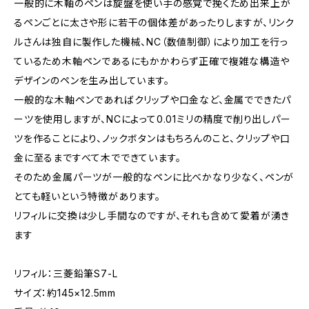
一般的に木軸のペンは旋盤を使い手の感覚で挽くため出来上が
るペンごとに太さや形に若干の個体差があったりしますが、リンク
ルさんは独自に製作した機械、NC（数値制御）により加工を行っ
ているため木軸ペンであるにもかかわらず正確で複雑な構造や
デザインのペンを生み出しています。
一般的な木軸ペンであればクリップや口金など、金属でできたパ
ーツを使用しますが、NCによって0.01ミリの精度で削り出しパー
ツを作ることにより、ノックボタンはもちろんのこと、クリップや口
金に至るまですべて木でできています。
そのため金属パーツが一般的なペンに比べかなり少なく、ペンが
とても軽いという特徴があります。
リフィルに交換は少し手間なのですが、それも含めて愛着が湧き
ます
リフィル：三菱鉛筆S7-L
サイズ：約145×12.5mm