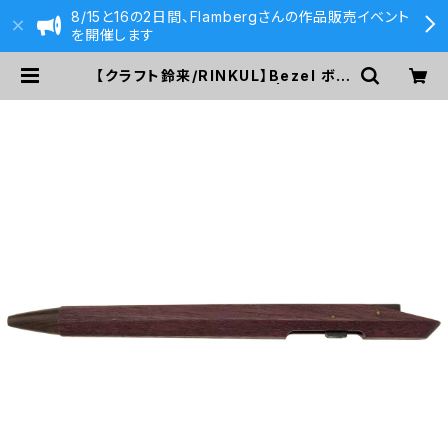
8/15と16の2日間、Flambergさんの作品販売イベント
を開催します
【クラフト鈴来/RINKUL】Bezel ボー
ルペン (パープルハート) | 590&C
o.