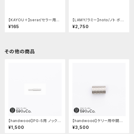
【KAYOU＋】serar/セラー用リ
【LAMY/ラミー】noto/ノト ボー
フィル
ルペン・限定色 (オールブラック)
¥165
¥2,750
その他の商品
【handwood】PG-5用 ノックボ
【handwood】ケリー用中間パ
タン (超々ジュラルミン)
ーツ/カスタムグリップ (ディンプ
¥1,500
¥3,500
ル/ステンレス)