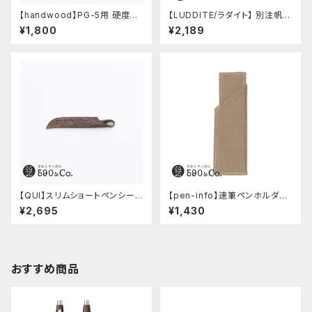
【handwood】PG-5用 硬度表
【LUDDITE/ラダイト】 別注帆布
示窓 (真鍮/菱形窓)
ベンディペンケース (コーヒー)
¥1,800
¥2,189
【QUI】スリムショートペンシー
【pen-info】速筆ペンホルダー
ス・クードゥー (ストーン)
590&Co.別注色 (ベージュ)
¥2,695
¥1,430
おすすめ商品