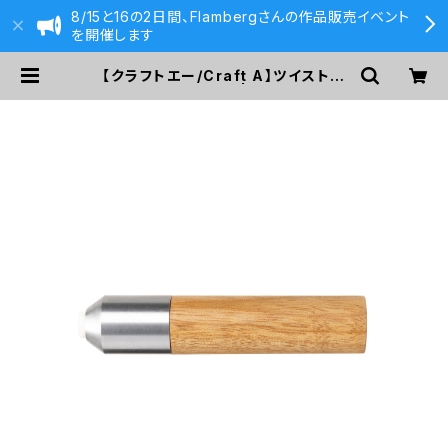
8/15と16の2日間、Flambergさんの作品販売イベント
を開催します
【クラフトエー/Craft A】ツイスト消
しゴム(タブノキ) | 590&Co.