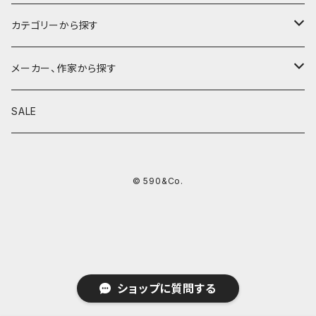
カテゴリーから探す
鉛筆
メーカー、作家から探す
鉛筆補助軸
590&Co.
SALE
別注帆布ベンディペンケース
鉛筆キャップ
クラフトエー
© 590&Co.
シャープペンシル I
色鉛筆
ウッドペンクラフト
シャープペンシル II
鉛筆削り
QUI
シャープペンシルIII
ペンシース
芯ホルダー
カンダミサコ
ショップに質問する
ツイスト消しゴム