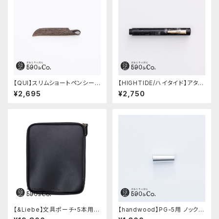
【QUI】スリムショートペンシー
【HIGHTIDE/ハイタイド】アタシ
ス・クードゥー (ストーン)
ェ マーブル万年筆 (ブラック)
¥2,695
¥2,750
【&Liebe】文具ポーチ・5本用
【handwood】PG-5用 ノック部
(スムースブラック)
カバー (超超ジュラルミン)