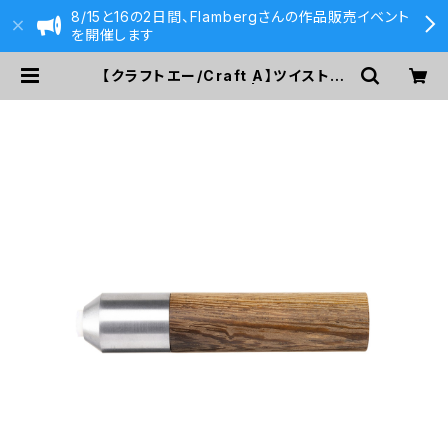
8/15と16の2日間、Flambergさんの作品販売イベント
を開催します
【クラフトエー/Craft A】ツイスト消
しゴム(ウエンジ) A | 590&Co.