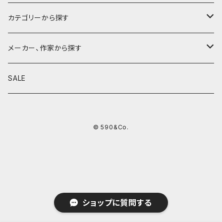
カテゴリーから探す
鉛筆
メーカー、作家から探す
鉛筆補助軸
590&Co.
SALE
別注帆布ベンディペンケース
鉛筆キャップ
クラフトエー
© 590&Co.
シャープペンシル I
色鉛筆
ウッドペンクラフト
シャープペンシル II
鉛筆削り
QUI
シャープペンシルIII
ペンシース
芯ホルダー
カンダミサコ
ショップに質問する
ツイスト消しゴム