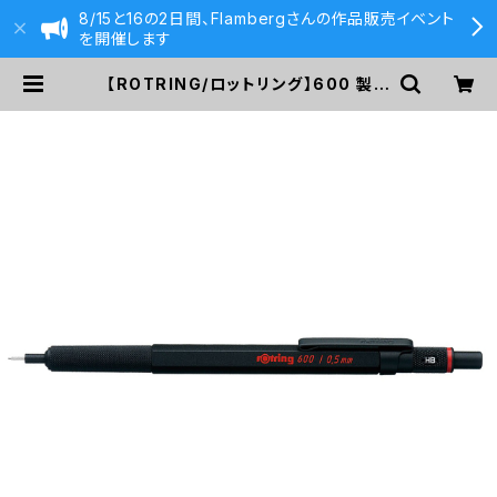
8/15と16の2日間、Flambergさんの作品販売イベント
を開催します
【ROTRING/ロットリング】600 製図
用シャープペンシル(0.5mm/カモフ
ラージュグリーン) | 590&Co.