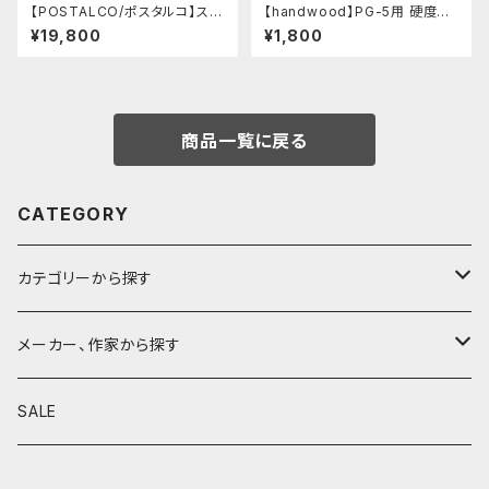
【POSTALCO/ポスタルコ】スナ
【handwood】PG-5用 硬度表
ップペンケース (Navy Blue)
示窓 (超超ジュラルミン/正方形)
¥19,800
¥1,800
商品一覧に戻る
CATEGORY
カテゴリーから探す
鉛筆
メーカー、作家から探す
鉛筆補助軸
590&Co.
SALE
別注帆布ベンディペンケース
鉛筆キャップ
クラフトエー