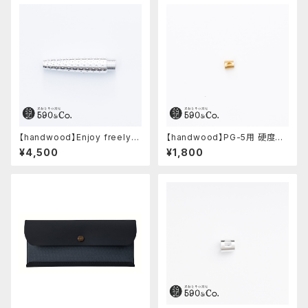
【handwood】Enjoy freely
【handwood】PG-5用 硬度表
前軸・ディンプル(ジュラルミン)
示窓 (真鍮/菱形窓)
¥4,500
¥1,800