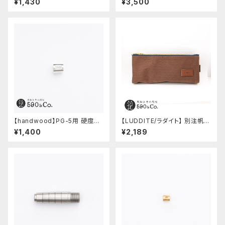
¥1,430
¥3,500
ステンレス)
【handwood】PG-5用 硬度表
【LUDDITE/ラダイト】 別注帆布
示窓 (アルミ/長方形)
ベンディペンケース (コーヒー)
¥1,400
¥2,189