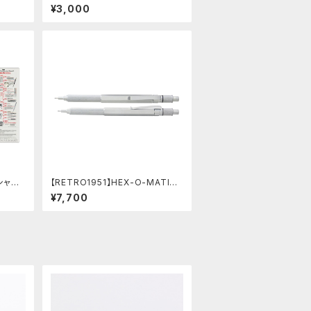
ツ/カスタムグリップ (縦溝/超超ジ
¥3,000
ュラルミン)
シャー
【RETRO1951】HEX-O-MATIC
セット
ヘクソマティックシャープペンシル
¥7,700
(シルバー)