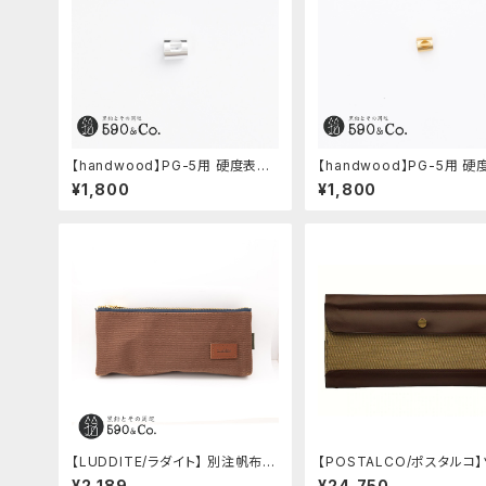
【handwood】PG-5用 硬度表示
【handwood】PG-5用 
窓 (超超ジュラルミン/正方形)
窓 (真鍮/菱形窓)
¥1,800
¥1,800
【LUDDITE/ラダイト】 別注帆布ベ
【POSTALCO/ポスタルコ
ンディペンケース (コーヒー)
ボックス (Olive Green)
¥2,189
¥24,750