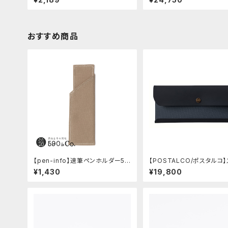
おすすめ商品
【pen-info】速筆ペンホルダー59
【POSTALCO/ポスタルコ
0&Co.別注色 (ベージュ)
プペンケース (Navy Blue)
¥1,430
¥19,800