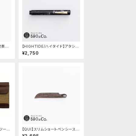
硬度表示
【HIGHTIDE/ハイタイド】アタシェ
マーブル万年筆 (ブラック)
¥2,750
】ツール
【QUI】スリムショートペンシース・
クードゥー (ストーン)
¥2,695