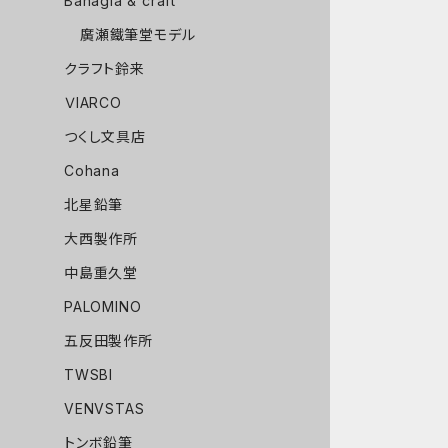
Bahagia & craft
廣瀬鐵筆堂モデル
クラフト鈴来
ＶIARCO
つくし文具店
Cohana
北星鉛筆
大西製作所
中島重久堂
PALOMINO
五反田製作所
TWSBI
VENVSTAS
トンボ鉛筆