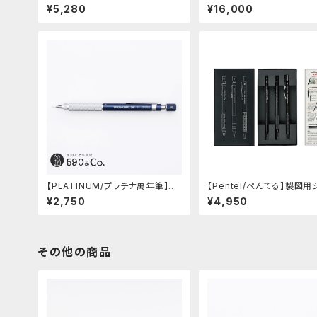
2 グラデーションモデル (LDB-MP
トシャープペンシル (藍)
¥5,280
¥16,000
2GB1-05)
【PLATINUM/プラチナ萬年筆】PR
【Pentel/ぺんてる】製図用
O-USE 241 シャープペンシル (ブ
プペンシル 60周年限定3本
¥2,750
¥4,950
ルー/0.5mm)
その他の商品