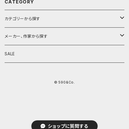
CATEGORY
カテゴリーから探す
鉛筆
メーカー、作家から探す
鉛筆補助軸
590&Co.
SALE
別注帆布ベンディペンケース
鉛筆キャップ
クラフトエー
© 590&Co.
シャープペンシル I
色鉛筆
ウッドペンクラフト
シャープペンシル II
鉛筆削り
QUI
シャープペンシルIII
ペンシース
芯ホルダー
カンダミサコ
ショップに質問する