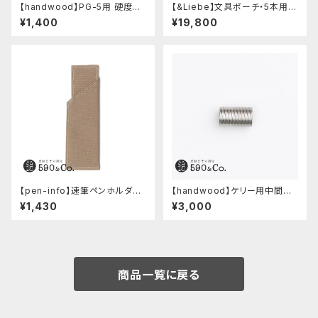
【handwood】PG-5用 硬度表
【&Liebe】文具ポーチ・5本用
示窓 (アルミ/長方形)
(スムースブラック)
¥1,400
¥19,800
【pen-info】速筆ペンホルダー
【handwood】ケリー用中間パ
590&Co.別注色 (ベージュ)
ーツ/カスタムグリップ (多条/ス
¥1,430
¥3,000
テンレス)
商品一覧に戻る