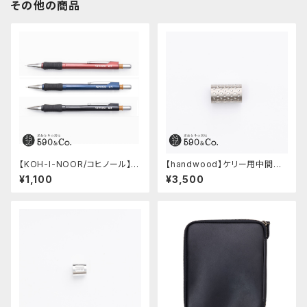
その他の商品
【KOH-I-NOOR/コヒノール】M
【handwood】ケリー用中間パ
ephisto profi 5035シャープ
ーツ/カスタムグリップ (ディンプ
¥1,100
¥3,500
ペンシル(0.5mm)
ル/ステンレス)