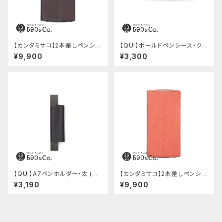
【カンダミサコ】2本差しペンシー
【QUI】ボールドペンシース・ク
ス・ショート用 ミネルバボックス
ードゥー (ブルー)
¥9,900
¥3,300
(カスターニョ)
【QUI】A7ペンホルダー・太 (ブ
【カンダミサコ】2本差しペンシー
ラック)
ス・ミネルバボックス (ローズア
¥3,190
¥9,900
ンティコ)