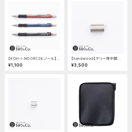
【KOH-I-NOOR/コヒノール】M
【handwood】ケリー用中間パ
ephisto profi 5035シャープ
ーツ/カスタムグリップ (ディンプ
¥1,100
¥3,500
ペンシル(0.5mm)
ル/ステンレス)