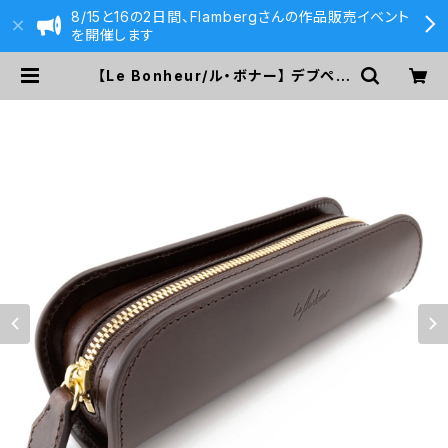
8/15と16の2日間、Flambergさんの作品販売イベント
を開催します
【Le Bonheur/ル・ボナー】 デブペン
ケース/サドルプルアップレザー(チョ
コ) | 590&Co.