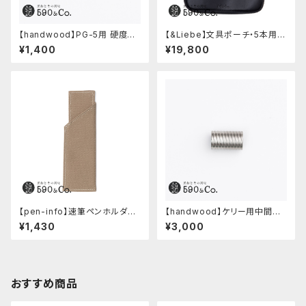
【handwood】PG-5用 硬度表
【&Liebe】文具ポーチ・5本用
示窓 (アルミ/長方形)
(スムースブラック)
¥1,400
¥19,800
【pen-info】速筆ペンホルダー
【handwood】ケリー用中間パ
590&Co.別注色 (ベージュ)
ーツ/カスタムグリップ (多条/ス
¥1,430
¥3,000
テンレス)
おすすめ商品