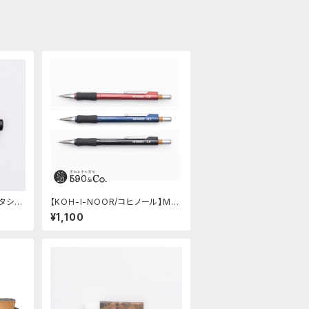
アタシェ
【KOH-I-NOOR/コヒノール】Me
phisto profi 5035シャープペン
¥1,100
シル(0.5mm)