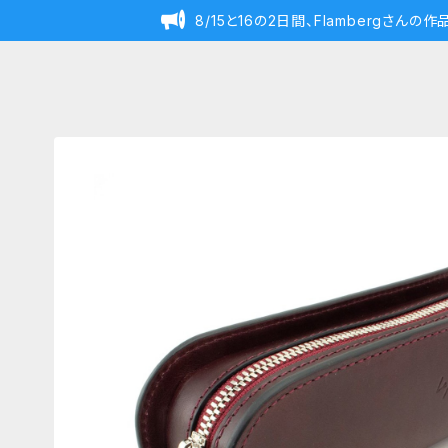
8/15と16の2日間、Flambergさん