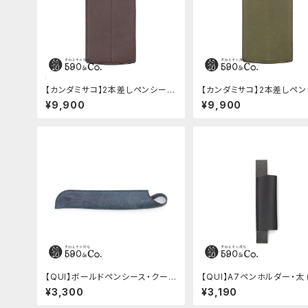
【カンダミサコ】2本差しペンシー
【カンダミサコ】2本差しペ
ス・ミネルバボックス (カスターニ
ス・ミネルバボックス (オリー
¥9,900
¥9,900
ョ)
【QUI】ボールドペンシース・クード
【QUI】A7ペンホルダー・太 
ゥー (ブルー)
ク)
¥3,300
¥3,190