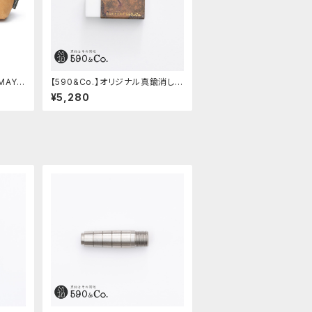
MAYA
【590&Co.】オリジナル真鍮消しゴ
ニャッ
ムカバー (糠焼き)
¥5,280