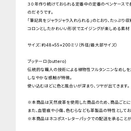
３０年作り続けておられる定番中の定番のペンケースで
のだそうです。
「筆記具をジャラジャラ入れられる」のとおり、たっぷり収
コロンとしたかわいい形状でエイジングが楽しめる素材（
サイズ：約48×55×200ミリ（外径/最大部サイズ）
ブッテーロ(buttero)
伝統的な職人の技術による植物性フルタンニンなめしを
しなやかな感触が特徴。
使い込むほどに色と風合いが深まり、ツヤが出てきます。
※本商品は天然皮革を使用した商品のため、商品ごとに
また、血管痕や小傷、色むらなども革製品の特性としてお
※本商品はネコポス・レターパックでの配送を承ることが