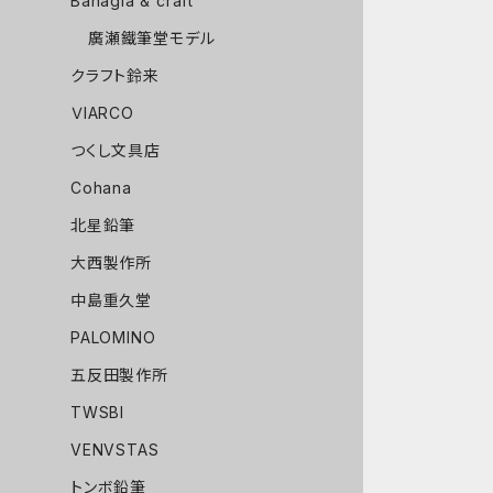
Bahagia & craft
廣瀬鐵筆堂モデル
クラフト鈴来
ＶIARCO
つくし文具店
Cohana
北星鉛筆
大西製作所
中島重久堂
PALOMINO
五反田製作所
TWSBI
VENVSTAS
トンボ鉛筆